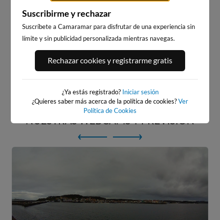
un día
de surf y
Suscribirme y rechazar
Suscríbete a Camaramar para disfrutar de una experiencia sin
playa
límite y sin publicidad personalizada mientras navegas.
Rechazar cookies y registrarme gratis
Empezar
¿Ya estás registrado?
Iniciar sesión
¿Quieres saber más acerca de la política de cookies?
Ver
Política de Cookies
NUESTRAS WEBCAMS Y PREVISIÓN