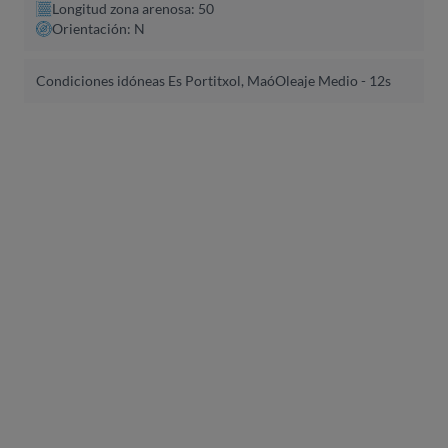
Longitud zona arenosa: 50
Orientación: N
Condiciones idóneas Es Portitxol, Maó
Oleaje Medio - 12s