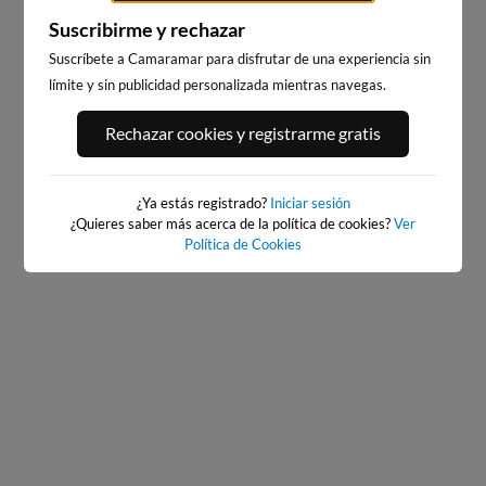
Suscribirme y rechazar
Suscríbete a Camaramar para disfrutar de una experiencia sin
límite y sin publicidad personalizada mientras navegas.
PORT ANDRATX
PLAYA EL MASNOU
168km · Andratx
233km · El Masnou
Rechazar cookies y registrarme gratis
0.0 m
CHOPI
¿Ya estás registrado?
Iniciar sesión
¿Quieres saber más acerca de la política de cookies?
Ver
Política de Cookies