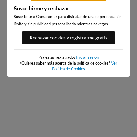
Suscribirme y rechazar
Suscríbete a Camaramar para disfrutar de una experiencia sin
límite y sin publicidad personalizada mientras navegas.
PORT ANDRATX
PLAYA EL MASNOU
Rechazar cookies y registrarme gratis
135km · Andratx
217km · El Masnou
0.1 m
CHOPI
¿Ya estás registrado?
Iniciar sesión
¿Quieres saber más acerca de la política de cookies?
Ver
Política de Cookies