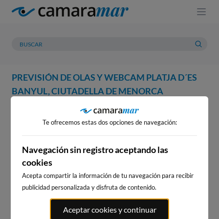
PREVISIÓN DE OLAS Y WEBCAM PLATJA D´ES
BANYUL, CIUTADELLA DE MENORCA
WEBCAM
PREVISIÓN
METEOROLOGÍA
MAREAS
Te ofrecemos estas dos opciones de navegación:
WEBCAM PLATJA D´ES BANYUL,
CIUTADELLA DE MENORCA
Navegación sin registro aceptando las
cookies
Acepta compartir la información de tu navegación para recibir
publicidad personalizada y disfruta de contenido.
WEBCAMS CERCANAS
Aceptar cookies y continuar