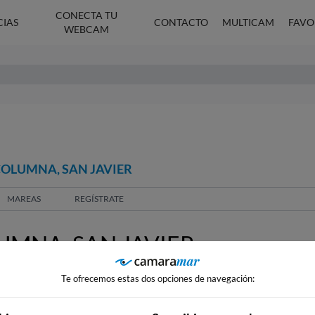
CONECTA TU
CIAS
CONTACTO
MULTICAM
FAVO
WEBCAM
COLUMNA, SAN JAVIER
MAREAS
REGÍSTRATE
UMNA, SAN JAVIER
Te ofrecemos estas dos opciones de navegación: