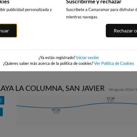
kies
Suscribirme y rechazar
bir publicidad personalizada y
Suscríbete a Camaramar para disfrutar de
mientras navegas.
LOMAS
PLAYA DE LA
PLAYA EL
PLATJA CENT
inuar
Rechazar co
ROQUETA
CAMPELLO
LA VILA JOIO
42km · Guardamar
84km · El Campello
97km · Villajoyo
del Segura
 de
0.0 m
CHOPI
0.1 m
CHOPI
¿Ya estás registrado?
Iniciar sesión
¿Quieres saber más acerca de la política de cookies?
Ver Política de Cookies
LAYA LA COLUMNA, SAN JAVIER
08 agosto 2026 /
17:34
I
0.45
07:33
N
0.31