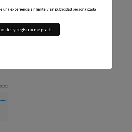
 una experiencia sin límite y sin publicidad personalizada
RO
PLAYA DE
LA PLAYA DE
PLAYA DE LA
okies y registrarme gratis
SA
LEVANTE
L'ALBIR
RODA
BENIDORM
sa
112km · l'Alfàs del Pi
115km · Altea
105km · Benidorm
0.0 m
0.0 m
CHOPI
CHOPI
0.0 m
CHOPI
 00:05
08:18
0.31