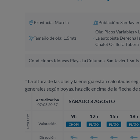
Provincia: Murcia
Población: San Javier
Ola: Picos Variables y 
Tamaño de ola: 1,5mts
La autopista Derecha l
Chalet Orillera Tubera
Condiciones idóneas Playa La Columna, San Javier
1,5mts 
* La altura de las olas y la energía están calculadas seg
generales según boyas, haz clic encima de la flecha de 
Actualización
SÁBADO 8 AGOSTO
07/08 20:37
9h
12h
15h
18h
HORARIO
Valoración
CHOPI
PLATO
PLATO
PLATO
Dirección