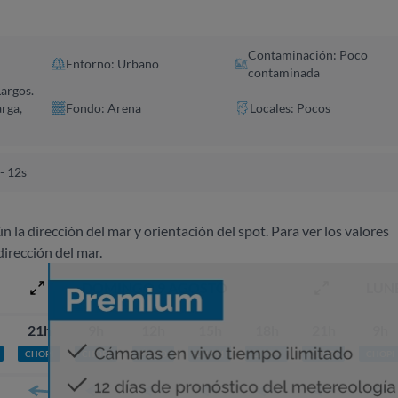
Contaminación: Poco
Entorno: Urbano
contaminada
Largos.
arga,
Fondo: Arena
Locales: Pocos
- 12s
ún la dirección del mar y orientación del spot. Para ver los valores
dirección del mar.
DOMINGO 9 AGOSTO
LUN
21h
9h
12h
15h
18h
21h
9h
CHOPI
CHOPI
PLATO
CHOPI
CHOPI
CHOPI
CHOPI