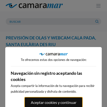
PREVISIÓN DE OLAS Y WEBCAM CALA PADA,
SANTA EULÀRIA DES RIU
WEBCAM
PREVISIÓN
METEOROLOGÍA
MAREAS
Te ofrecemos estas dos opciones de navegación:
WEBCAM CALA PADA, SANTA
EULÀRIA DES RIU
Navegación sin registro aceptando las
cookies
Acepta compartir la información de tu navegación para recibir
publicidad personalizada y disfruta de contenido.
WEBCAMS CERCANAS
Aceptar cookies y continuar