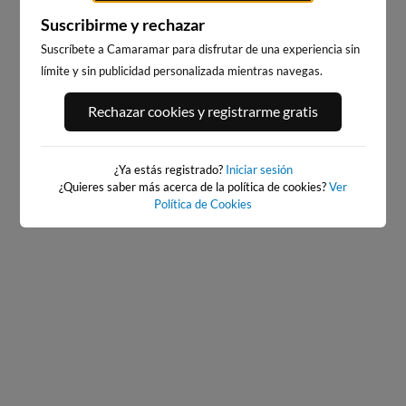
Suscribirme y rechazar
Suscríbete a Camaramar para disfrutar de una experiencia sin
límite y sin publicidad personalizada mientras navegas.
PORT ANDRATX
PLAYA DE LA GRAVA
Rechazar cookies y registrarme gratis
94km · Andratx
122km · Xàbia-Jávea
0.1 m
CHOPI
¿Ya estás registrado?
Iniciar sesión
¿Quieres saber más acerca de la política de cookies?
Ver
Política de Cookies