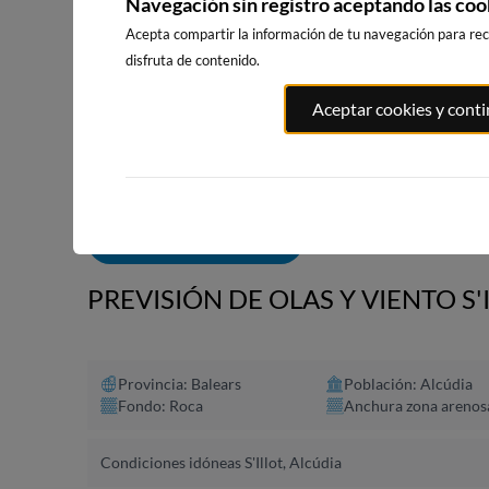
Navegación sin registro aceptando las coo
Acepta compartir la información de tu navegación para reci
disfruta de contenido.
PLAYA EL
PORT ANDRATX
PLAYA DE SITGES
Aceptar cookies y cont
MASNOU
76km · Andratx
190km · Sitges
192km · El M
0.0 m
CHOPI
0.0 m
CHOPI
ALERTAS DE OLAS
PREVISIÓN DE OLAS Y VIENTO S'
Provincia: Balears
Población: Alcúdia
Fondo: Roca
Anchura zona arenos
Condiciones idóneas S'Illot, Alcúdia