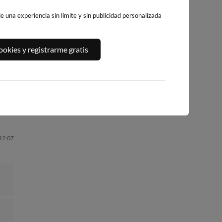
 una experiencia sin límite y sin publicidad personalizada
PLAYA DEL
A,
PLATJA DE
PLAYA DEL FORT
okies y registrarme gratis
ALGUER
LLEVANT - ELS
238km · Vinarós
229km · Ametlla de
PILONS
Mar
0.0 m
CHOPI
217km · Salou
0.0 m
CHOPI
0.0 m
CHOPI
 12:07