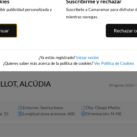
kies
Suscribirme y rechazar
bir publicidad personalizada y
Suscríbete a Camaramar para disfrutar de
mientras navegas.
CALA DELS
PUNTA PRIMA,
PLATJA LLARG
inuar
Rechazar co
LLENGUADETS,
SALOU
SALOU
SALOU
asnou
215km · Salou
216km · Salou
215km · Salou
0.0 m
0.0 m
CHOPI
CHOPI
0.0 m
CHOPI
¿Ya estás registrado?
Iniciar sesión
¿Quieres saber más acerca de la política de cookies?
Ver Política de Cookies
ILLOT, ALCÚDIA
09 agosto 2026 /
Entorno: Semiurbano
Ola: Oleaje Medio
a: 15
Longitud zona arenosa: 600
Orientación: N-NE