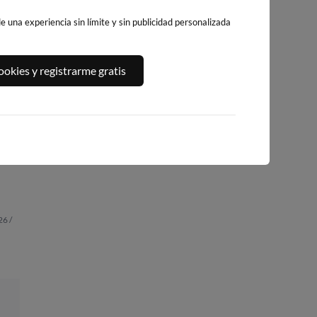
 una experiencia sin límite y sin publicidad personalizada
okies y registrarme gratis
PLAYA DEL
A,
PLATJA DE
PLAYA DEL FORT
ALGUER
LLEVANT - ELS
263km · Vinarós
261km · Ametlla de
PILONS
Mar
0.1 m
CHOPI
253km · Salou
0.1 m
CHOPI
0.0 m
CHOPI
26 /