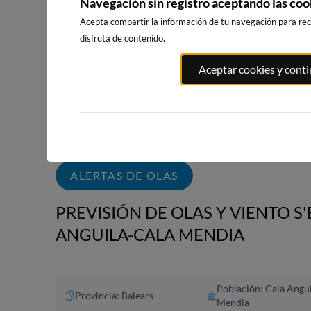
Navegación sin registro aceptando las coo
WEBCAMS CERCANAS
Acepta compartir la información de tu navegación para reci
disfruta de contenido.
Aceptar cookies y cont
PLAYA EL
PORT ANDRATX
PLAYA DE SITGES
MASNOU
79km · Andratx
230km · Sitges
234km · El M
0.0 m
CHOPI
0.0 m
CHOPI
ALERTAS DE OLAS
PREVISIÓN DE OLAS Y VIENTO S
ANGUILA-CALA MENDIA
Población: Cala Angu
Provincia: Balears
Mendia