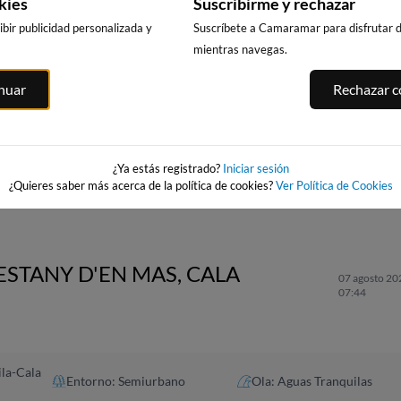
kies
Suscribirme y rechazar
bir publicidad personalizada y
Suscríbete a Camaramar para disfrutar de
mientras navegas.
inuar
Rechazar co
CALA DELS
PUNTA PRIMA,
PLATJA LLARG
LLENGUADETS,
SALOU
SALOU
SALOU
asnou
250km · Salou
251km · Salou
251km · Salou
0.0 m
0.0 m
CHOPI
CHOPI
¿Ya estás registrado?
Iniciar sesión
0.0 m
CHOPI
¿Quieres saber más acerca de la política de cookies?
Ver Política de Cookies
'ESTANY D'EN MAS, CALA
07 agosto 20
07:44
ila-Cala
Entorno: Semiurbano
Ola: Aguas Tranquilas