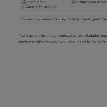
Fondo: Arena
Anchura zona arenos
Características:
Condiciones idóneas S'Estany d'en Mas, Cala Anguila-Ca
* La altura de las olas y la energía están calculadas seg
generales según boyas, haz clic encima de la flecha de 