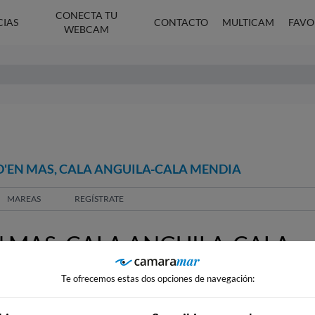
CONECTA TU
CIAS
CONTACTO
MULTICAM
FAVO
WEBCAM
D'EN MAS, CALA ANGUILA-CALA MENDIA
MAREAS
REGÍSTRATE
 MAS, CALA ANGUILA-CALA
Te ofrecemos estas dos opciones de navegación: