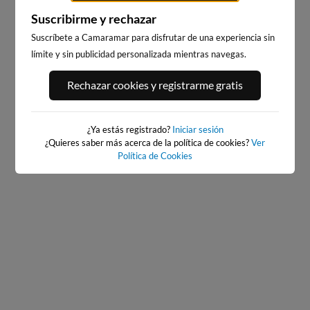
Suscribirme y rechazar
Suscríbete a Camaramar para disfrutar de una experiencia sin
límite y sin publicidad personalizada mientras navegas.
PLAYA DEL PALMAR, VEJER
BAIONA
Rechazar cookies y registrarme gratis
DE LA FRONTERA
468km · Baiona
305km · Vejer de la Frontera
0.1 m
PLATO
0.2 m
PLATO
¿Ya estás registrado?
Iniciar sesión
¿Quieres saber más acerca de la política de cookies?
Ver
Política de Cookies