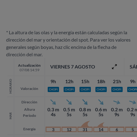
* La altura de las olas y la energía están calculadas según la
dirección del mar y orientación del spot. Para ver los valores
generales según boyas, haz clic encima de la flecha de
dirección del mar.
Actualización
VIERNES 7 AGOSTO
SÁ
07/08 14:59
9h
12h
15h
18h
21h
9h
HORARIO
Valoración
CHOPI
CHOPI
CHOPI
CHOPI
CHOPI
CHOP
Dirección
0.3 m
0.5 m
0.8 m
0.6 m
0.2 m
0.2 
Altura
4s
5s
5s
5s
9s
9s
MAR
Periodo
Energía
3
12
31
14
6
5