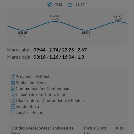
7:42
21:37
09:44
22:25
2.74
2.67
03:16
16:04
1.26
1.30
Marea alta
09:44 - 2.74 / 22:25 - 2.67
Marea baja
03:16 - 1.26 / 16:04 - 1.3
Provincia: Setúbal
Población: Sines
Contaminación: Contaminada
Tamaño de ola: 1mts a 3 mts
Ola: Izquierda Contundente y Rápida
Fondo: Roca
Locales: Pocos
Condiciones idóneas Sanguessuga,
1mts a 3 mts -
Alta
Sines
12s