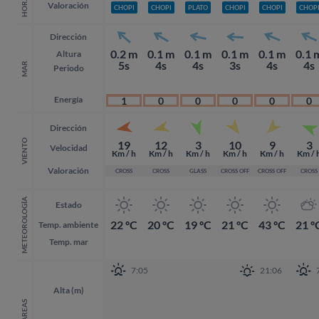
Valoración
CHOPI
CHOPI
PLATO
CHOPI
CHOPI
CHOP
Dirección
0.2 m
0.1 m
0.1 m
0.1 m
0.1 m
0.1 
Altura
5s
4s
4s
3s
4s
4s
MAR
Periodo
Energía
1
0
0
0
0
0
Dirección
VIENTO
19
12
3
10
9
3
Velocidad
Km / h
Km / h
Km / h
Km / h
Km / h
Km / 
Valoración
CROSS
CROSS
GLASS
CROSS OFF
CROSS OFF
CROSS
METEOROLOGÍA
Estado
22 ºC
20 ºC
19 ºC
21 ºC
43 ºC
21 º
Temp. ambiente
Temp. mar
7:05
21:06
Alta (m)
MAREAS