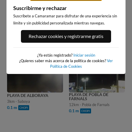
WEBCAM PLAYA DE
Suscribirme y rechazar
MALVARROSA - LAS ARENAS,
Suscríbete a Camaramar para disfrutar de una experiencia sin
VALENCIA
límite y sin publicidad personalizada mientras navegas.
Rechazar cookies y registrarme gratis
20
s
WEBCAM EN:
WEBCAMS CERCANAS
¿Ya estás registrado?
Iniciar sesión
¿Quieres saber más acerca de la política de cookies?
Ver
Política de Cookies
PLAYA DE POBLA DE
P
PLAYA DE ALBORAYA
FARNALS
B
3km · Saboya
12km · Pobla de Farnals
2
0.1 m
CHOPI
0.1 m
0
CHOPI