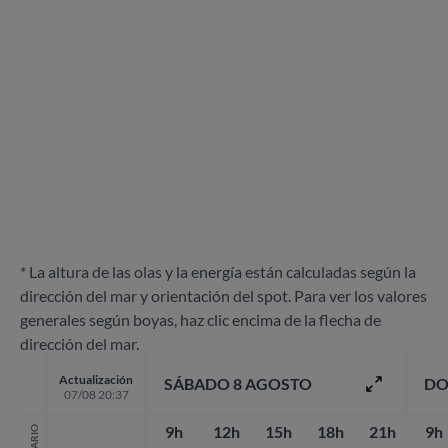
* La altura de las olas y la energía están calculadas según la
dirección del mar y orientación del spot. Para ver los valores
generales según boyas, haz clic encima de la flecha de
dirección del mar.
Actualización
SÁBADO 8 AGOSTO
DO
07/08 20:37
9h
12h
15h
18h
21h
9h
HORARIO