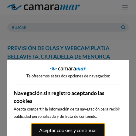
PREVISIÓN DE OLAS Y WEBCAM PLATJA
BELLAVISTA, CIUTADELLA DE MENORCA
WEBCAM
PREVISIÓN
METEOROLOGÍA
MAREAS
Te ofrecemos estas dos opciones de navegación:
WEBCAM PLATJA BELLAVISTA,
CIUTADELLA DE MENORCA
Navegación sin registro aceptando las
cookies
Acepta compartir la información de tu navegación para recibir
publicidad personalizada y disfruta de contenido.
WEBCAMS CERCANAS
Aceptar cookies y continuar