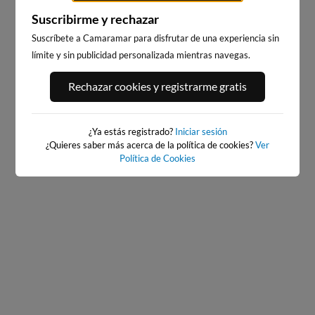
Suscribirme y rechazar
Suscríbete a Camaramar para disfrutar de una experiencia sin
límite y sin publicidad personalizada mientras navegas.
PORT ANDRATX
PLAYA EL MASNOU
Rechazar cookies y registrarme gratis
136km · Andratx
218km · El Masnou
0.0 m
CHOPI
¿Ya estás registrado?
Iniciar sesión
¿Quieres saber más acerca de la política de cookies?
Ver
Política de Cookies