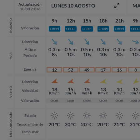
Actualización
LUNES 10 AGOSTO
MA
10/08 20:36
9h
12h
15h
18h
21h
9h
HORARIO
Valoración
CHOPI
CHOPI
CHOPI
CHOPI
CHOPI
CHOP
Dirección
0.3 m
0.5 m
0.5 m
0.3 m
0.3 m
0.2 
Altura
8s
10s
10s
10s
10s
10s
MAR
Periodo
Energía
12
52
49
17
16
8
Dirección
VIENTO
18
15
15
13
10
12
Velocidad
Km / h
Km / h
Km / h
Km / h
Km / h
Km / 
Valoración
CROSS
CROSS
CROSS
CROSS
CROSS
CROSS 
METEOROLOGÍA
Estado
20 ºC
20 ºC
20 ºC
20 ºC
21 ºC
21 º
Temp. ambiente
Temp. mar