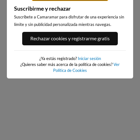
Suscribirme y rechazar
Suscríbete a Camaramar para disfrutar de una experiencia sin
P
PLAYA DA RAPADOIRA
PLAYA DE COVAS
20
límite y sin publicidad personalizada mientras navegas.
13km · Foz
20km · Viveiro
0.
0.5 m
0.3 m
CHOPI
CHOPI
Rechazar cookies y registrarme gratis
¿Ya estás registrado?
Iniciar sesión
¿Quieres saber más acerca de la política de cookies?
Ver
Política de Cookies