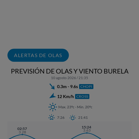
ALERTAS DE OLAS
PREVISIÓN DE OLAS Y VIENTO BURELA
10 agosto 2026 / 21:35
0.3m - 9.6s
CHOPI
12 Km/h
CROSS
Max. 23ºc - Min. 20ºc
7:26
21:41
15:24
02:57
3.63
3.28