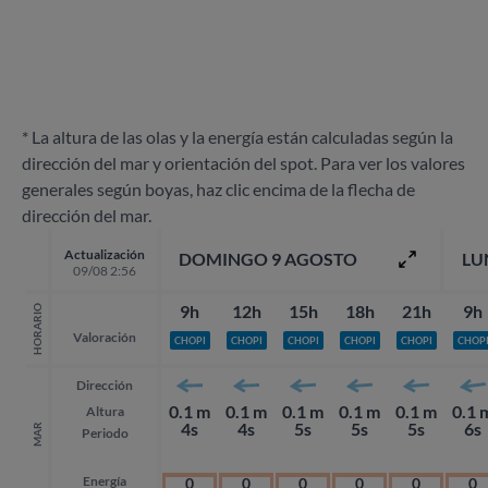
* La altura de las olas y la energía están calculadas según la
dirección del mar y orientación del spot. Para ver los valores
generales según boyas, haz clic encima de la flecha de
dirección del mar.
Actualización
DOMINGO 9 AGOSTO
LU
09/08 2:56
9h
12h
15h
18h
21h
9h
HORARIO
Valoración
CHOPI
CHOPI
CHOPI
CHOPI
CHOPI
CHOP
Dirección
0.1 m
0.1 m
0.1 m
0.1 m
0.1 m
0.1 
Altura
4s
4s
5s
5s
5s
6s
MAR
Periodo
Energía
0
0
0
0
0
0