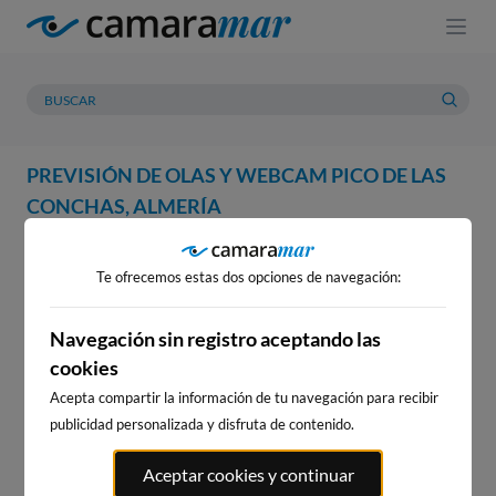
PREVISIÓN DE OLAS Y WEBCAM PICO DE LAS
CONCHAS, ALMERÍA
WEBCAM
PREVISIÓN
METEOROLOGÍA
MAREAS
Te ofrecemos estas dos opciones de navegación:
WEBCAM PICO DE LAS
CONCHAS, ALMERÍA
Navegación sin registro aceptando las
cookies
Acepta compartir la información de tu navegación para recibir
publicidad personalizada y disfruta de contenido.
WEBCAMS CERCANAS
Aceptar cookies y continuar