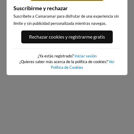
Suscribirme y rechazar
Suscríbete a Camaramar para disfrutar de una experiencia sin
límite y sin publicidad personalizada mientras navegas.
PLAYA DEL CURA,
PLAYA DE LOS LOCOS,
Rechazar cookies y registrarme gratis
TORREVIEJA
TORREVIEJA
203km · Torrevieja
204km · Torrevieja
0.1 m
0.1 m
CHOPI
CHOPI
¿Ya estás registrado?
Iniciar sesión
¿Quieres saber más acerca de la política de cookies?
Ver
Política de Cookies