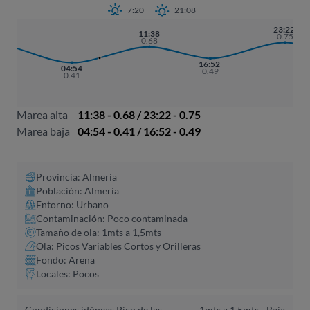
7:20
21:08
23:22
2
11:38
0.75
3
0.68
16:52
04:54
0.49
0.41
Marea alta
11:38 - 0.68 / 23:22 - 0.75
Marea baja
04:54 - 0.41 / 16:52 - 0.49
Provincia: Almería
Población: Almería
Entorno: Urbano
Contaminación: Poco contaminada
Tamaño de ola: 1mts a 1,5mts
Ola: Picos Variables Cortos y Orilleras
Fondo: Arena
Locales: Pocos
Condiciones idóneas Pico de las
1mts a 1,5mts -
Baja