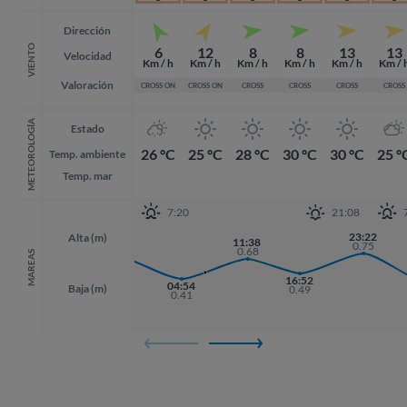
Dirección
VIENTO
6
12
8
8
13
13
Velocidad
Km / h
Km / h
Km / h
Km / h
Km / h
Km / 
Valoración
CROSS ON
CROSS ON
CROSS
CROSS
CROSS
CROSS
METEOROLOGÍA
Estado
26 ºC
25 ºC
28 ºC
30 ºC
30 ºC
25 º
Temp. ambiente
Temp. mar
7:20
21:08
23:22
23:22
Alta (m)
22:02
11:38
0.75
0.75
0.73
0.68
MAREAS
16:52
04:54
Baja (m)
0.49
0.41