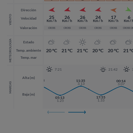
Dirección
VIENTO
25
26
26
24
17
6
Velocidad
Km / h
Km / h
Km / h
Km / h
Km / h
Km / 
Valoración
CROSS
CROSS
CROSS
CROSS
CROSS
CROSS O
METEOROLOGÍA
Estado
20 ºC
21 ºC
21 ºC
20 ºC
20 ºC
21 º
Temp. ambiente
Temp. mar
7:21
21:42
Alta (m)
22:53
11:35
00:14
00:14
3.19
MAREAS
3.13
3.07
3.07
Baja (m)
17:55
17:55
05:13
1.33
1.33
1.25