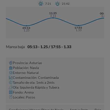
7:21
21:42
:53
11:35
00:14
.19
3.13
3.07
17:55
05:13
1.33
1.25
Marea baja
05:13 - 1.25 / 17:55 - 1.33
Provincia: Asturias
Población: Navia
Entorno: Natural
Contaminación: Contaminada
Tamaño de ola: 1mts a 2mts
Ola: Izquierda Rápida y Tubera
Fondo: Arena
Locales: Pocos
Condiciones idóneas Playa de Navia,
1mts a 2mts -
Baja