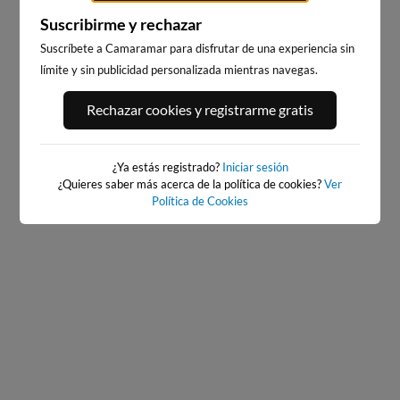
Suscribirme y rechazar
Suscríbete a Camaramar para disfrutar de una experiencia sin
límite y sin publicidad personalizada mientras navegas.
BURELA
PLAYA DA RAPADOIRA
Rechazar cookies y registrarme gratis
53km · Burela
43km · Foz
0.2 m
0.2 m
CHOPI
CHOPI
¿Ya estás registrado?
Iniciar sesión
¿Quieres saber más acerca de la política de cookies?
Ver
Política de Cookies