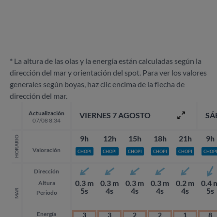
* La altura de las olas y la energía están calculadas según la
dirección del mar y orientación del spot. Para ver los valores
generales según boyas, haz clic encima de la flecha de
dirección del mar.
Actualización
VIERNES 7 AGOSTO
SÁ
07/08 8:34
9h
12h
15h
18h
21h
9h
HORARIO
Valoración
CHOPI
CHOPI
CHOPI
CHOPI
CHOPI
CHOP
Dirección
0.3 m
0.3 m
0.3 m
0.3 m
0.2 m
0.4 
Altura
5s
4s
4s
4s
4s
5s
MAR
Periodo
Energía
3
3
2
2
1
8