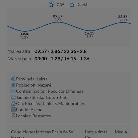
7:39
21:42
09:57
22:36
2.86
2.80
16:15
03:30
1.36
1.29
Marea alta
09:57 - 2.86 / 22:36 - 2.8
Marea baja
03:30 - 1.29 / 16:15 - 1.36
Provincia: Leiría
Población: Nazaré
Contaminación: Poco contaminada
Tamaño de ola: 1mts a 4mts
Ola: Picos Variables y Maniobrables
Fondo: Arena
Locales: Bastantes
Condiciones idóneas Praia do Sul,
1mts a 4mts -
Media
Nazaré
12s