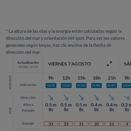
* La altura de las olas y la energía están calculadas según la
dirección del mar y orientación del spot. Para ver los valores
generales según boyas, haz clic encima de la flecha de
dirección del mar.
Actualización
VIERNES 7 AGOSTO
SÁ
07/08 14:59
9h
12h
15h
18h
21h
9h
HORARIO
Valoración
CHOPI
CHOPI
PLATO
PLATO
PLATO
CHOP
Dirección
0.5 m
0.5 m
0.5 m
0.4 m
0.4 m
0.2 
Altura
8s
8s
8s
8s
8s
8s
MAR
Periodo
Energía
33
33
31
20
21
4