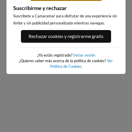
Suscribirme y rechazar
Suscríbete a Camaramar para disfrutar de una experiencia sin
límite y sin publicidad personalizada mientras navegas.
BAIONA_SANTA_MARTA
BAIONA
Rechazar cookies y registrarme gratis
283km · Baiona
283km · Baiona
0.1 m
CHOPI
0.1 m
CHOPI
¿Ya estás registrado?
Iniciar sesión
¿Quieres saber más acerca de la política de cookies?
Ver
Política de Cookies