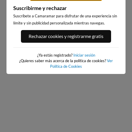
Suscribirme y rechazar
Suscríbete a Camaramar para disfrutar de una experiencia sin
límite y sin publicidad personalizada mientras navegas.
PLAYA DE EL RIS
EL BRUSCO
76km · Arnuero
81km · Noja
Rechazar cookies y registrarme gratis
0.5 m
0.5 m
CHOPI
CHOPI
¿Ya estás registrado?
Iniciar sesión
¿Quieres saber más acerca de la política de cookies?
Ver
Política de Cookies