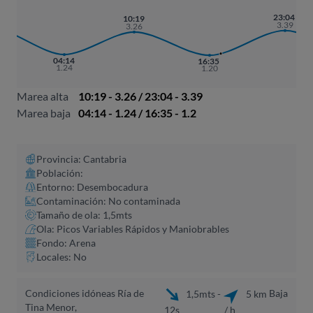
7
23:04
10:19
8
3.39
3.26
04:14
16:35
1.24
1.20
Marea alta
10:19 - 3.26 / 23:04 - 3.39
Marea baja
04:14 - 1.24 / 16:35 - 1.2
Provincia: Cantabria
Población:
Entorno: Desembocadura
Contaminación: No contaminada
Tamaño de ola: 1,5mts
Ola: Picos Variables Rápidos y Maniobrables
Fondo: Arena
Locales: No
Condiciones idóneas Ría de
Baja
1,5mts -
5 km
Tina Menor,
12s
/ h