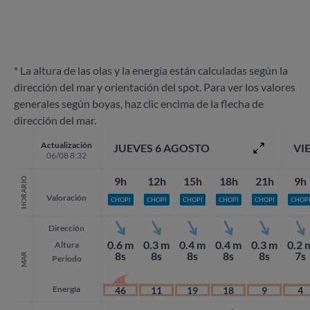
* La altura de las olas y la energía están calculadas según la
dirección del mar y orientación del spot. Para ver los valores
generales según boyas, haz clic encima de la flecha de
dirección del mar.
Actualización
JUEVES 6 AGOSTO
VI
06/08 8:32
9h
12h
15h
18h
21h
9h
HORARIO
Valoración
CHOPI
CHOPI
CHOPI
CHOPI
CHOPI
CHOP
Dirección
0.6 m
0.3 m
0.4 m
0.4 m
0.3 m
0.2 
Altura
8s
8s
8s
8s
8s
7s
MAR
Periodo
Energía
46
11
19
18
9
4