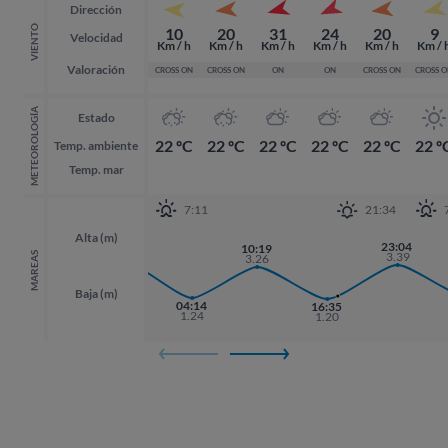
Dirección
VIENTO
10
20
31
24
20
9
Velocidad
Km / h
Km / h
Km / h
Km / h
Km / h
Km / 
Valoración
CROSS ON
CROSS ON
ON
ON
CROSS ON
CROSS 
METEOROLOGÍA
Estado
22 ºC
22 ºC
22 ºC
22 ºC
22 ºC
22 º
Temp. ambiente
Temp. mar
7:11
21:34
Alta (m)
21:57
23:04
23:04
10:19
3.58
3.39
3.39
MAREAS
3.26
Baja (m)
04:14
16:35
1.24
1.20