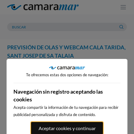
PREVISIÓN DE OLAS Y WEBCAM CALA TARIDA,
SANT JOSEP DE SA TALAIA
WEBCAM
PREVISIÓN
METEOROLOGÍA
MAREAS
Te ofrecemos estas dos opciones de navegación:
WEBCAM CALA TARIDA, SANT
JOSEP DE SA TALAIA
Navegación sin registro aceptando las
cookies
Acepta compartir la información de tu navegación para recibir
publicidad personalizada y disfruta de contenido.
WEBCAMS CERCANAS
Aceptar cookies y continuar