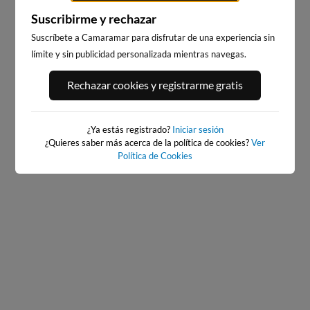
Suscribirme y rechazar
Suscríbete a Camaramar para disfrutar de una experiencia sin
límite y sin publicidad personalizada mientras navegas.
PLAYA DE LA GRAVA
PLAYA DE PILES
Rechazar cookies y registrarme gratis
93km · Xàbia-Jávea
116km · Piles
0.1 m
0.2 m
CHOPI
CHOPI
¿Ya estás registrado?
Iniciar sesión
¿Quieres saber más acerca de la política de cookies?
Ver
Política de Cookies