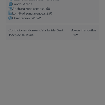
Fondo: Arena
Anchura zona arenosa: 50
Longitud zona arenosa: 250
Orientación: W-SW
Condiciones idóneas Cala Tarida, Sant
Aguas Tranquilas
Josep de sa Talaia
- 12s