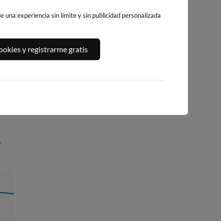
 una experiencia sin límite y sin publicidad personalizada
RO
PLAYA DE
LA PLAYA DE
PLAYA DE LA
okies y registrarme gratis
SA
LEVANTE
L'ALBIR
RODA
BENIDORM
osa
118km · l'Alfàs del Pi
121km · Altea
112km · Benidorm
0.0 m
0.0 m
CHOPI
CHOPI
0.0 m
CHOPI
/
06:55
0.32