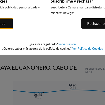
kies
Suscribirme y rechazar
bir publicidad personalizada y
Suscríbete a Camaramar para disfrutar de
mientras navegas.
LOMAS
PLAYA DE LA
PLAYA EL
PLATJA CENT
inuar
Rechazar co
ROQUETA
CAMPELLO
LA VILA JOIO
52km · Guardamar
92km · El Campello
105km · Villajoy
del Segura
 de
0.0 m
CHOPI
0.0 m
CHOPI
¿Ya estás registrado?
Iniciar sesión
¿Quieres saber más acerca de la política de cookies?
Ver Política de Cookies
LAYA EL CAÑONERO, CABO DE
06 agosto 2026 
07:27
14:45
22:31
0.41
0.40
06:25
0.33