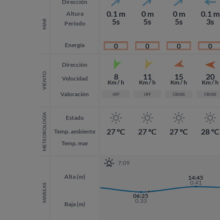
Dirección
0.1 m
0 m
0 m
0.1 m
Altura
5s
5s
5s
3s
MAR
Periodo
Energía
0
0
0
0
Dirección
VIENTO
8
11
15
20
Velocidad
Km / h
Km / h
Km / h
Km / h
Valoración
OFF
OFF
CROSS
CROSS
METEOROLOGÍA
Estado
27 ºC
27 ºC
27 ºC
28 ºC
Temp. ambiente
Temp. mar
7:09
Alta (m)
14:45
14:45
22:31
0.41
0.41
0.40
MAREAS
06:25
0.33
Baja (m)