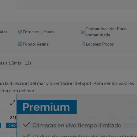
Contaminación: Poco
alos
Entorno: Urbano
contaminada
Fondo: Arena
Locales: Pocos
ts a 1,5mts - 12s
ún la dirección del mar y orientación del spot. Para ver los valores
dirección del mar.
VIERNES 7 AGOSTO
SÁB
21h
9h
12h
15h
18h
21h
9h
CHOPI
PLATO
PLATO
CHOPI
CHOPI
CHOPI
PLATO