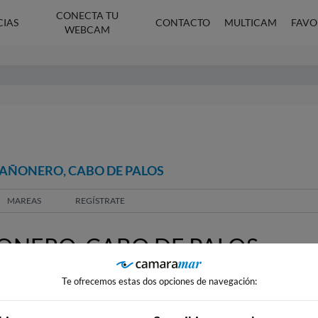
CONECTA TU
CIAS
CONTACTO
MULTICAM
FAVO
WEBCAM
CAÑONERO, CABO DE PALOS
MAREAS
REGÍSTRATE
ONERO, CABO DE PALOS
Te ofrecemos estas dos opciones de navegación: