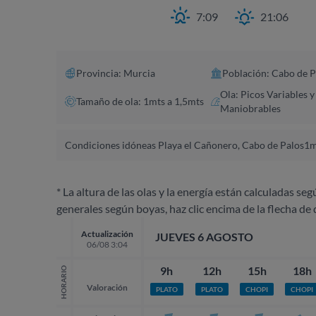
7:09
21:06
Provincia: Murcia
Población: Cabo de P
Ola: Picos Variables y
Tamaño de ola: 1mts a 1,5mts
Maniobrables
Condiciones idóneas Playa el Cañonero, Cabo de Palos
1m
* La altura de las olas y la energía están calculadas seg
generales según boyas, haz clic encima de la flecha de 
Actualización
JUEVES 6 AGOSTO
06/08 3:04
9h
12h
15h
18h
HORARIO
Valoración
PLATO
PLATO
CHOPI
CHOPI