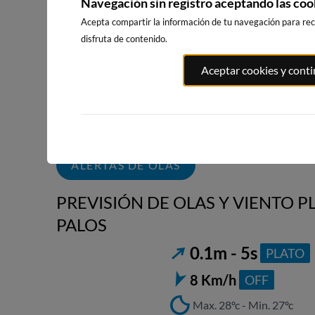
Navegación sin registro aceptando las coo
Acepta compartir la información de tu navegación para reci
disfruta de contenido.
PLAYA DEL CURA,
PLAYA DE LOS
LA MATA, 
Aceptar cookies y cont
TORREVIEJA
LOCOS,
DE POLO-
TORREVIEJA
PINOMAR
38km · Torrevieja
45km · Lomas
39km · Torrevieja
Polo-Pinomar
0.0 m
CHOPI
0.0 m
CHOPI
0.0 m
CHOPI
ALERTAS DE OLAS
PREVISIÓN DE OLAS Y VIENTO P
PALOS
0.1m - 5s
PLATO
8 Km/h
OFF
Max. 28ºc - Min. 27ºc