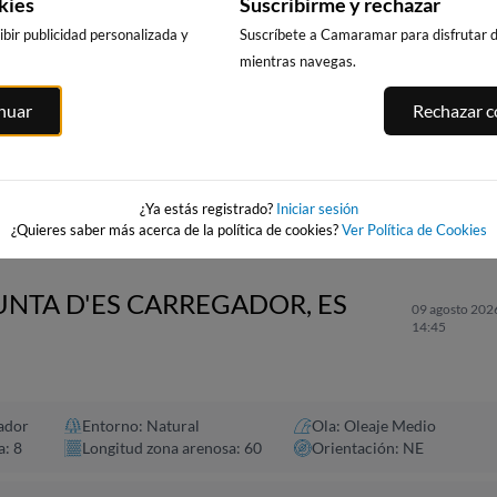
kies
Suscribirme y rechazar
bir publicidad personalizada y
Suscríbete a Camaramar para disfrutar de
mientras navegas.
PUNTA PRIMA,
CALA DELS
PLATJA LLARG
ITGES
inuar
Rechazar co
SALOU
LLENGUADETS,
SALOU
es
SALOU
247km · Salou
248km · Salou
247km · Salou
0.0 m
0.0 m
CHOPI
CHOPI
0.0 m
CHOPI
¿Ya estás registrado?
Iniciar sesión
¿Quieres saber más acerca de la política de cookies?
Ver Política de Cookies
UNTA D'ES CARREGADOR, ES
09 agosto 2026
14:45
ador
Entorno: Natural
Ola: Oleaje Medio
a: 8
Longitud zona arenosa: 60
Orientación: NE