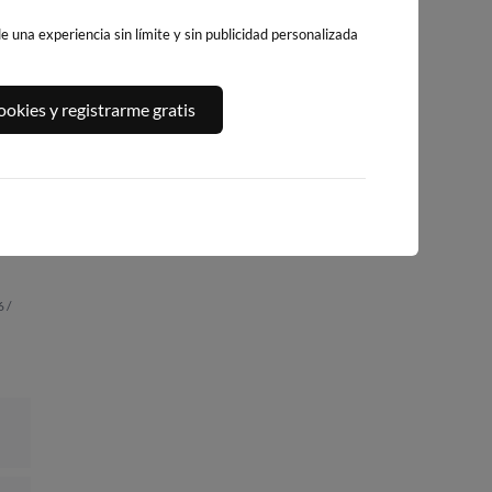
 una experiencia sin límite y sin publicidad personalizada
PLAYA DEL
A,
PLATJA DE
PLAYA DEL FORT
okies y registrarme gratis
ALGUER
LLEVANT - ELS
268km · Vinarós
261km · Ametlla de
PILONS
Mar
0.1 m
CHOPI
249km · Salou
0.0 m
CHOPI
0.0 m
CHOPI
 /