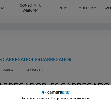
CONECTA TU
CIAS
CONTACTO
MULTICAM
FAVO
WEBCAM
ES CARREGADOR, ES CARREGADOR
MAREAS
REGÍSTRATE
CARREGADOR, ES CARREGADO
Te ofrecemos estas dos opciones de navegación: