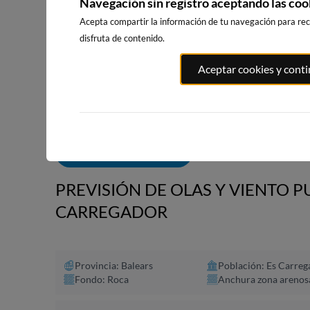
Navegación sin registro aceptando las coo
Acepta compartir la información de tu navegación para reci
disfruta de contenido.
PLAYA EL
PORT ANDRATX
PLAYA DE S
Aceptar cookies y cont
MASNOU
93km · Andratx
221km · Sitg
221km · El Masnou
0.0 m
CHOPI
0.0 m
PLATO
ALERTAS DE OLAS
PREVISIÓN DE OLAS Y VIENTO P
CARREGADOR
Provincia: Balears
Población: Es Carreg
Fondo: Roca
Anchura zona arenos