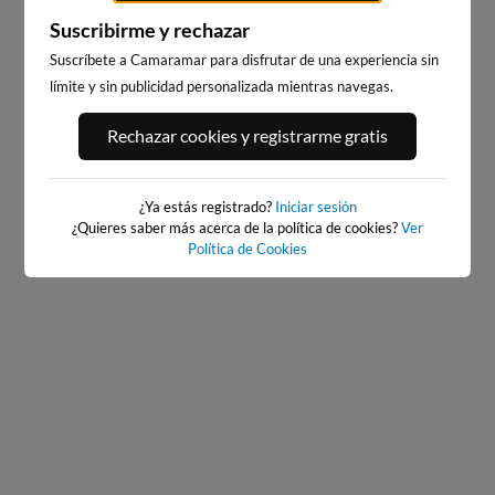
Suscribirme y rechazar
Suscríbete a Camaramar para disfrutar de una experiencia sin
límite y sin publicidad personalizada mientras navegas.
PLAYA FURNAS
PLAYA DE COROSO
8km · Porto do Son
8km · Ribeira
Rechazar cookies y registrarme gratis
0.3 m
0.0 m
CHOPI
CHOPI
¿Ya estás registrado?
Iniciar sesión
¿Quieres saber más acerca de la política de cookies?
Ver
Política de Cookies