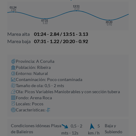
13:51
01:24
3.13
2.84
07:31
20:20
1.22
0.92
Marea alta
01:24 - 2.84 / 13:51 - 3.13
Marea baja
07:31 - 1.22 / 20:20 - 0.92
Provincia: A Coruña​
Población: Ribeira
Entorno: Natural
Contaminación: Poco contaminada
Tamaño de ola: 0,5 - 2 mts
Ola: Picos Variables Maniobrables y con sección tubera
Fondo: Arena Roca
Locales: Pocos
Características:
Condiciones idóneas Playa
Baja y
0,5 - 2
5
de Balieiros
Subiendo
mts - 12s
km / h