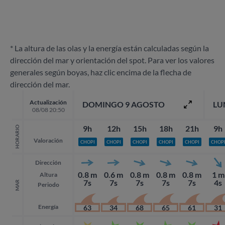
* La altura de las olas y la energía están calculadas según la
dirección del mar y orientación del spot. Para ver los valores
generales según boyas, haz clic encima de la flecha de
dirección del mar.
Actualización
DOMINGO 9 AGOSTO
LU
08/08 20:50
9h
12h
15h
18h
21h
9h
HORARIO
Valoración
CHOPI
CHOPI
CHOPI
CHOPI
CHOPI
CHOP
Dirección
0.8 m
0.6 m
0.8 m
0.8 m
0.8 m
1 m
Altura
7s
7s
7s
7s
7s
4s
MAR
Periodo
Energía
63
34
68
65
61
31