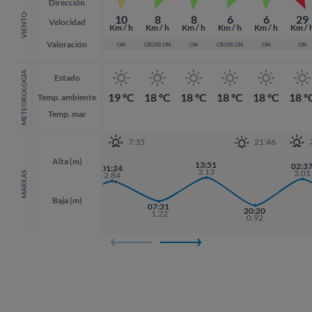
Dirección
VIENTO
10
8
8
6
6
29
Velocidad
Km / h
Km / h
Km / h
Km / h
Km / h
Km / 
Valoración
ON
CROSS ON
ON
CROSS ON
ON
ON
METEOROLOGÍA
Estado
19 ºC
18 ºC
18 ºC
18 ºC
18 ºC
18 º
Temp. ambiente
Temp. mar
7:35
21:46
Alta (m)
13:51
02:3
02:3
01:24
3.13
3.01
3.01
MAREAS
2.84
Baja (m)
07:31
19:05
20:20
20:20
1.22
1.13
0.92
0.92