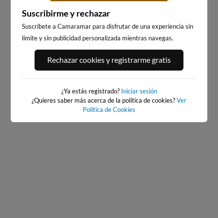
Suscribirme y rechazar
Suscríbete a Camaramar para disfrutar de una experiencia sin
límite y sin publicidad personalizada mientras navegas.
PLAYA DEL CURA,
PLAYA DEL PALMAR, VEJER
Rechazar cookies y registrarme gratis
TORREVIEJA
DE LA FRONTERA
365km · Torrevieja
152km · Vejer de la Frontera
0.0 m
0.3 m
CHOPI
PLATO
¿Ya estás registrado?
Iniciar sesión
¿Quieres saber más acerca de la política de cookies?
Ver
Política de Cookies