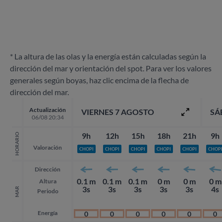
* La altura de las olas y la energía están calculadas según la
dirección del mar y orientación del spot. Para ver los valores
generales según boyas, haz clic encima de la flecha de
dirección del mar.
Actualización
VIERNES 7 AGOSTO
SÁ
06/08 20:34
9h
12h
15h
18h
21h
9h
HORARIO
Valoración
CHOPI
CHOPI
CHOPI
CHOPI
CHOPI
CHOP
Dirección
0.1 m
0.1 m
0.1 m
0 m
0 m
0 m
Altura
3s
3s
3s
3s
3s
4s
MAR
Periodo
Energía
0
0
0
0
0
0