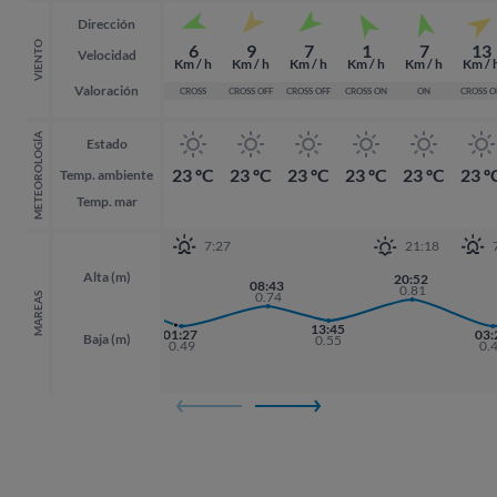
Dirección
VIENTO
6
9
7
1
7
13
Velocidad
Km / h
Km / h
Km / h
Km / h
Km / h
Km / 
Valoración
CROSS
CROSS OFF
CROSS OFF
CROSS ON
ON
CROSS 
METEOROLOGÍA
Estado
23 ºC
23 ºC
23 ºC
23 ºC
23 ºC
23 º
Temp. ambiente
Temp. mar
7:27
21:18
Alta (m)
19:47
20:52
20:52
08:43
0.82
0.81
0.81
0.74
MAREAS
13:45
01:27
03:
03:
Baja (m)
0.55
0.49
0.
0.