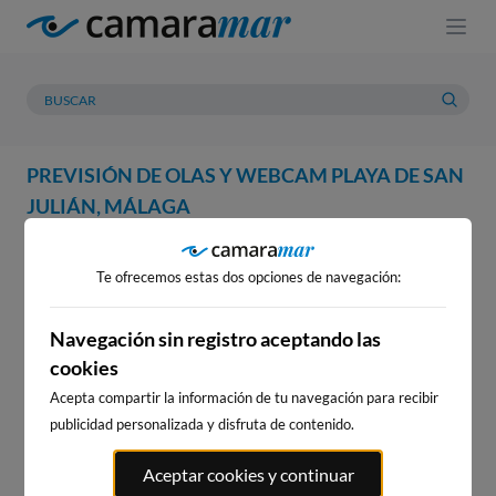
PREVISIÓN DE OLAS Y WEBCAM PLAYA DE SAN
JULIÁN, MÁLAGA
WEBCAM
PREVISIÓN
METEOROLOGÍA
MAREAS
Te ofrecemos estas dos opciones de navegación:
WEBCAM PLAYA DE SAN
JULIÁN, MÁLAGA
Navegación sin registro aceptando las
cookies
Acepta compartir la información de tu navegación para recibir
publicidad personalizada y disfruta de contenido.
WEBCAMS CERCANAS
Aceptar cookies y continuar