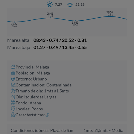
7:27
21:18
20:52
08:43
0.81
0.74
13:45
01:27
0.55
0.49
Marea alta
08:43 - 0.74 / 20:52 - 0.81
Marea baja
01:27 - 0.49 / 13:45 - 0.55
Provincia: Málaga
Población: Málaga
Entorno: Urbano
Contaminación: Contaminada
Tamaño de ola: 1mts a1,5mts
Ola: Izquierdas Largas
Fondo: Arena
Locales: Pocos
Características:
Condiciones idóneas Playa de San
1mts a1,5mts -
Media