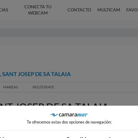
CONECTA TU
CIAS
CONTACTO
MULTICAM
FAVO
WEBCAM
 SANT JOSEP DE SA TALAIA
MAREAS
REGÍSTRATE
NT JOSEP DE SA TALAIA
Te ofrecemos estas dos opciones de navegación: