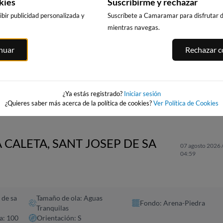
kies
Suscribirme y rechazar
bir publicidad personalizada y
Suscríbete a Camaramar para disfrutar de
mientras navegas.
A
LA PLAYA DE
PLAYA DE
PLAYA DE PILES
inuar
Rechazar co
L'ALBIR
LEVANTE
125km · Piles
BENIDORM
a
126km · l'Alfàs del Pi
0.2 m
CHOPI
131km · Benido
0.1 m
CHOPI
0.1 m
CHOPI
¿Ya estás registrado?
Iniciar sesión
¿Quieres saber más acerca de la política de cookies?
Ver Política de Cookies
 CALETA, SANT JOSEP DE SA
07 agosto 2026 
04:59
 de sa
Tamaño de ola: Aguas
Fondo: Arena-Piedra
Tranquilas
a: 100
Orientación: S