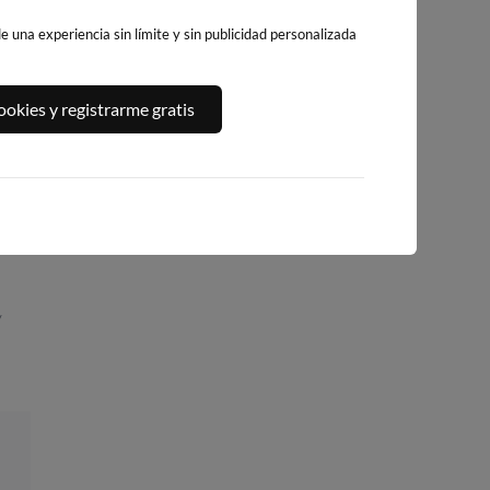
 una experiencia sin límite y sin publicidad personalizada
PLATJA CENTRO
PLAYA EL
PLAYA DE GANDIA
okies y registrarme gratis
LA VILA JOIOSA
CAMPELLO
132km · Gandía
142km · Villajoyosa
158km · El Campel
0.1 m
CHOPI
rm
0.1 m
CHOPI
/