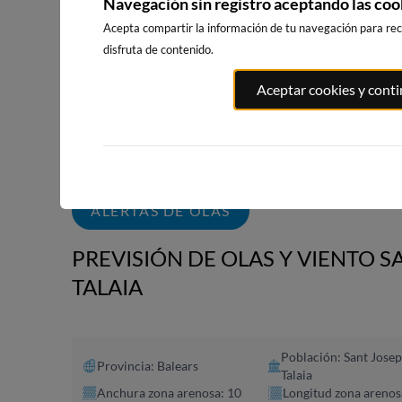
Navegación sin registro aceptando las coo
Acepta compartir la información de tu navegación para reci
disfruta de contenido.
PLAYA DE LA
PLAYA DE L
PORT ANDRATX
Aceptar cookies y cont
GRAVA
RODA
118km · Andratx
100km · Xàbia-Jávea
124km · Alte
0.1 m
0.1 m
CHOPI
CHOPI
ALERTAS DE OLAS
PREVISIÓN DE OLAS Y VIENTO SA
TALAIA
Población: Sant Josep
Provincia: Balears
Talaia
Anchura zona arenosa: 10
Longitud zona arenos