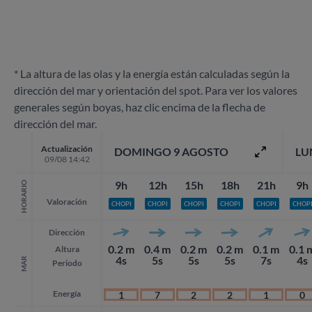
* La altura de las olas y la energía están calculadas según la
dirección del mar y orientación del spot. Para ver los valores
generales según boyas, haz clic encima de la flecha de
dirección del mar.
Actualización
DOMINGO 9 AGOSTO
LU
09/08 14:42
9h
12h
15h
18h
21h
9h
HORARIO
Valoración
CHOPI
CHOPI
CHOPI
CHOPI
CHOPI
CHOP
Dirección
0.2 m
0.4 m
0.2 m
0.2 m
0.1 m
0.1 
Altura
4s
5s
5s
5s
7s
4s
MAR
Periodo
Energía
1
7
2
2
1
0