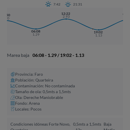
7:42
21:31
12:22
01:
23:50
2.93
2.8
2.70
06:08
19:02
1.29
1.13
Marea baja
06:08 - 1.29 / 19:02 - 1.13
Provincia: Faro
Población: Quarteira
Contaminación: No contaminada
Tamaño de ola: 0,5mts a 1,5mts
Ola: Dereche Maniobrable
Fondo: Arena
Locales: Pocos
Condiciones idóneas Forte Novo,
0,5mts a 1,5mts
Baja
Quarteira
- 12s
Media