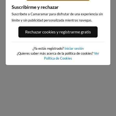
Suscribirme y rechazar
Suscríbete a Camaramar para disfrutar de una experiencia sin
límite y sin publicidad personalizada mientras navegas.
PLAYA DEL PALMAR, VEJER
BAIONA
Rechazar cookies y registrarme gratis
DE LA FRONTERA
565km · Baiona
202km · Vejer de la Frontera
0.0 m
CHOPI
0.3 m
CHOPI
¿Ya estás registrado?
Iniciar sesión
¿Quieres saber más acerca de la política de cookies?
Ver
Política de Cookies