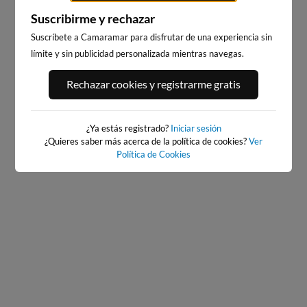
Suscribirme y rechazar
Suscríbete a Camaramar para disfrutar de una experiencia sin
límite y sin publicidad personalizada mientras navegas.
PLAYA CORÓN (VILANOVA
PLAYA DE COROSO
DE AROUSA), VILANOVA DE
Rechazar cookies y registrarme gratis
AROUSA
15km · Ribeira
3km · Vilanova de Arousa
0.0 m
CHOPI
0.0 m
CHOPI
¿Ya estás registrado?
Iniciar sesión
¿Quieres saber más acerca de la política de cookies?
Ver
Política de Cookies