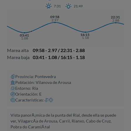
7:31
21:49
09:58
22:31
2.97
2.88
16:15
03:41
1.18
1.08
Marea alta
09:58 - 2.97 / 22:31 - 2.88
Marea baja
03:41 - 1.08 / 16:15 - 1.18
Provincia: Pontevedra
Población: Vilanova de Arousa
Entorno: Ría
Orientación: E
Características:
Vista panorÃ¡mica de la punta del Rial, desde ella se puede
ver, VilagarcÃ­a de Arousa, Carril, Rianxo, Cabo de Cruz,
Pobra do CaramiÃ±al