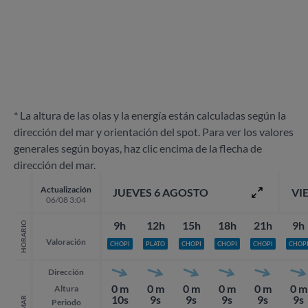
* La altura de las olas y la energía están calculadas según la
dirección del mar y orientación del spot. Para ver los valores
generales según boyas, haz clic encima de la flecha de
dirección del mar.
Actualización
JUEVES 6 AGOSTO
VI
06/08 3:04
9h
12h
15h
18h
21h
9h
HORARIO
Valoración
CHOPI
PLATO
CHOPI
CHOPI
CHOPI
CHOP
Dirección
0 m
0 m
0 m
0 m
0 m
0 m
Altura
10s
9s
9s
9s
9s
9s
MAR
Periodo