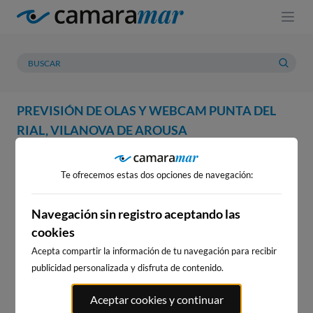
PREVISIÓN DE OLAS Y WEBCAM PUNTA DEL
RIAL, VILANOVA DE AROUSA
WEBCAM
PREVISIÓN
METEOROLOGÍA
MAREAS
Te ofrecemos estas dos opciones de navegación:
WEBCAM PUNTA DEL RIAL,
VILANOVA DE AROUSA
Navegación sin registro aceptando las
cookies
Acepta compartir la información de tu navegación para recibir
publicidad personalizada y disfruta de contenido.
WEBCAMS CERCANAS
Aceptar cookies y continuar