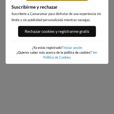
Suscribirme y rechazar
Suscríbete a Camaramar para disfrutar de una experiencia sin
límite y sin publicidad personalizada mientras navegas.
PORT ANDRATX
PLAYA DE SITGES
62km · Andratx
240km · Sitges
Rechazar cookies y registrarme gratis
0.0 m
CHOPI
¿Ya estás registrado?
Iniciar sesión
¿Quieres saber más acerca de la política de cookies?
Ver
Política de Cookies