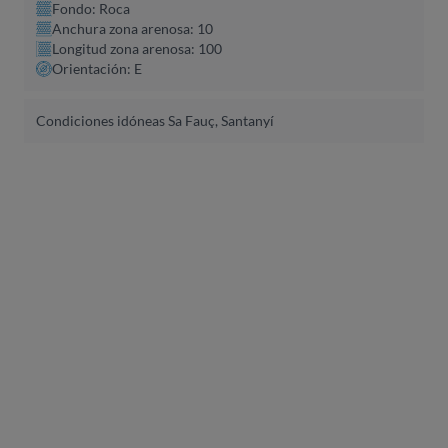
Fondo: Roca
Anchura zona arenosa: 10
Longitud zona arenosa: 100
Orientación: E
Condiciones idóneas Sa Fauç, Santanyí