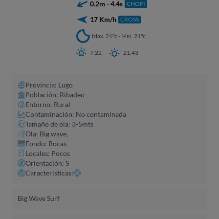
0.2m - 4.4s
CHOPI
17 Km/h
CROSS
Max. 21ºc - Min. 21ºc
7:22
21:43
Provincia: Lugo
Población: Ribadeo
Entorno: Rural
Contaminación: No contaminada
Tamaño de ola: 3-5mts
Ola: Big wave,
Fondo: Rocas
Locales: Pocos
Orientación: S
Características:
Big Wave Surf