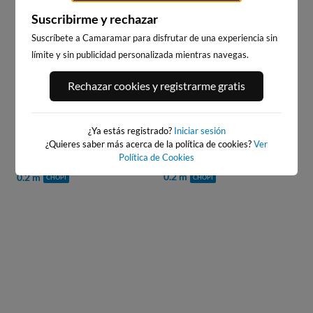
Type
14
s
PRÓXIMO ANUNCIO EN:
Suscribirme y rechazar
WEBCAMS CERCANAS
Suscríbete a Camaramar para disfrutar de una experiencia sin
límite y sin publicidad personalizada mientras navegas.
Rechazar cookies y registrarme gratis
¿Ya estás registrado?
Iniciar sesión
¿Quieres saber más acerca de la política de cookies?
Ver
BURELA
PLAYA DA RAPADOIRA
ADEO
Política de Cookies
28km · Bu
17km · Foz
· Ribadeo
0.2 m
0.2 m
m
CH
CHOPI
CHOPI