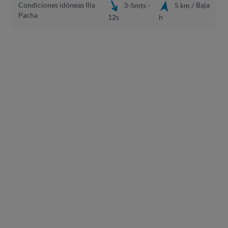
Condiciones idóneas Illa
Baja
3-5mts -
5 km /
Pacha
12s
h