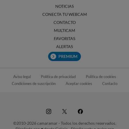
NOTICIAS
CONECTA TU WEBCAM
CONTACTO
MULTICAM
FAVORITAS
ALERTAS
PREMIUM
Aviso legal
Política de privacidad
Política de cookies
Condiciones de suscripción
Aceptar cookies
Contacto
©2010-2026 camaramar - Todos los derechos reservados.
Diseñado con ♥ desde Galicia -
Diseño web: e-pulse.org