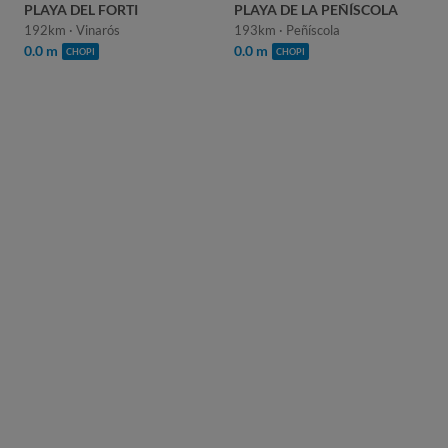
PLAYA DEL FORTI
PLAYA DE LA PEÑÍSCOLA
192km · Vinarós
193km · Peñíscola
0.0 m
0.0 m
CHOPI
CHOPI