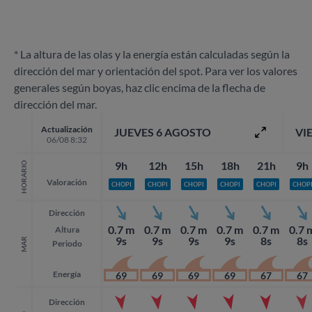
* La altura de las olas y la energía están calculadas según la
dirección del mar y orientación del spot. Para ver los valores
generales según boyas, haz clic encima de la flecha de
dirección del mar.
Actualización
JUEVES 6 AGOSTO
VI
06/08 8:32
9h
12h
15h
18h
21h
9h
HORARIO
Valoración
CHOPI
CHOPI
CHOPI
CHOPI
CHOPI
CHOP
Dirección
0.7 m
0.7 m
0.7 m
0.7 m
0.7 m
0.7 
Altura
9s
9s
9s
9s
8s
8s
MAR
Periodo
Energía
69
69
69
69
67
67
Dirección