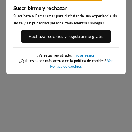
Suscribirme y rechazar
Suscríbete a Camaramar para disfrutar de una experiencia sin
límite y sin publicidad personalizada mientras navegas.
BAIONA_SANTA_MARTA
BAIONA
308km · Baiona
308km · Baiona
Rechazar cookies y registrarme gratis
0.1 m
CHOPI
0.1 m
CHOPI
¿Ya estás registrado?
Iniciar sesión
¿Quieres saber más acerca de la política de cookies?
Ver
Política de Cookies