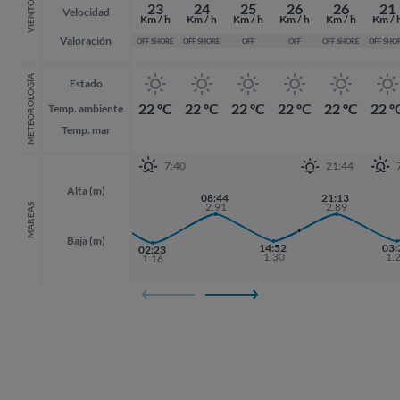
VIENTO
23
24
25
26
26
21
Velocidad
Km / h
Km / h
Km / h
Km / h
Km / h
Km / 
Valoración
OFF SHORE
OFF SHORE
OFF
OFF
OFF SHORE
OFF SHO
METEOROLOGÍA
Estado
22 ºC
22 ºC
22 ºC
22 ºC
22 ºC
22 º
Temp. ambiente
Temp. mar
7:40
21:44
Alta (m)
20:07
08:44
21:13
21:13
3.05
2.91
2.89
2.89
MAREAS
Baja (m)
14:52
03:
03:
02:23
1.30
1.
1.
1.16