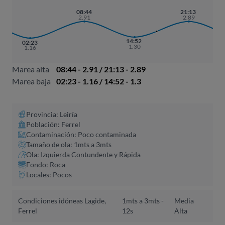
08:44
21:13
2.91
2.89
14:52
02:23
1.30
1.16
Marea alta
08:44 - 2.91 / 21:13 - 2.89
Marea baja
02:23 - 1.16 / 14:52 - 1.3
Provincia: Leiría
Población: Ferrel
Contaminación: Poco contaminada
Tamaño de ola: 1mts a 3mts
Ola: Izquierda Contundente y Rápida
Fondo: Roca
Locales: Pocos
Condiciones idóneas Lagide,
1mts a 3mts -
Media
Ferrel
12s
Alta