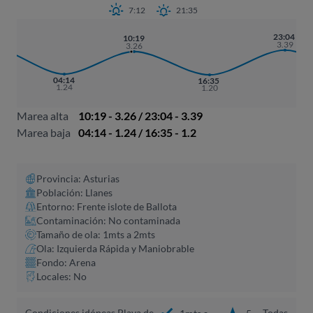
7:12
21:35
7
23:04
10:19
8
3.39
3.26
04:14
16:35
1.24
1.20
Marea alta
10:19 - 3.26 / 23:04 - 3.39
Marea baja
04:14 - 1.24 / 16:35 - 1.2
Provincia: Asturias
Población: Llanes
Entorno: Frente islote de Ballota
Contaminación: No contaminada
Tamaño de ola: 1mts a 2mts
Ola: Izquierda Rápida y Maniobrable
Fondo: Arena
Locales: No
Condiciones idóneas Playa de
Todas
1mts a
5