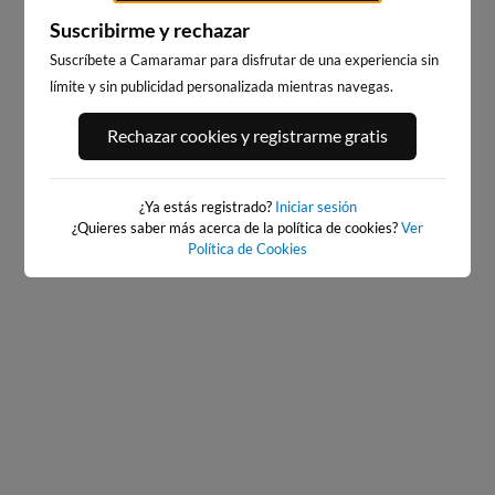
Suscribirme y rechazar
Suscríbete a Camaramar para disfrutar de una experiencia sin
límite y sin publicidad personalizada mientras navegas.
PLAYA DE EL RIS
EL BRUSCO
Rechazar cookies y registrarme gratis
95km · Arnuero
99km · Noja
0.5 m
0.5 m
CHOPI
CHOPI
¿Ya estás registrado?
Iniciar sesión
¿Quieres saber más acerca de la política de cookies?
Ver
Política de Cookies