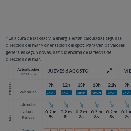
* La altura de las olas y la energía están calculadas según la
dirección del mar y orientación del spot. Para ver los valores
generales según boyas, haz clic encima de la flecha de
dirección del mar.
Actualización
JUEVES 6 AGOSTO
VI
06/08 8:32
9h
12h
15h
18h
21h
9h
HORARIO
Valoración
CHOPI
CHOPI
CHOPI
CHOPI
CHOPI
CHOP
Dirección
0.2 m
0.2 m
0.2 m
0.2 m
0.2 m
0.1 
Altura
8s
8s
8s
8s
8s
7s
MAR
Periodo
Energía
5
5
4
4
4
1