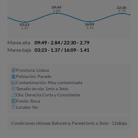
09:49
22:30
2.84
2.79
16:09
03:23
1.41
1.37
Marea alta
09:49 - 2.84 / 22:30 - 2.79
Marea baja
03:23 - 1.37 / 16:09 - 1.41
Provincia: Lisboa
Población: Parede
Contaminación: Muy contaminada
Tamaño de ola: 1mts a 3mts
Ola: Derecha Corta y Consistente
Fondo: Roca
Locales: No
Condiciones idóneas Bafureira, Parede
1mts a 3mts - 12s
Baja