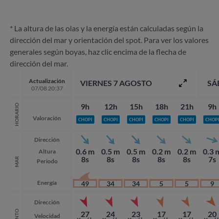
* La altura de las olas y la energía están calculadas según la
dirección del mar y orientación del spot. Para ver los valores
generales según boyas, haz clic encima de la flecha de
dirección del mar.
Actualización
VIERNES 7 AGOSTO
SÁ
07/08 20:37
9h
12h
15h
18h
21h
9h
HORARIO
Valoración
CHOPI
CHOPI
CHOPI
CHOPI
CHOPI
CHOP
Dirección
0.6 m
0.5 m
0.5 m
0.2 m
0.2 m
0.3 
Altura
8s
8s
8s
8s
8s
7s
MAR
Periodo
Energía
49
34
34
5
5
9
Dirección
VIENTO
27
24
23
17
17
20
Velocidad