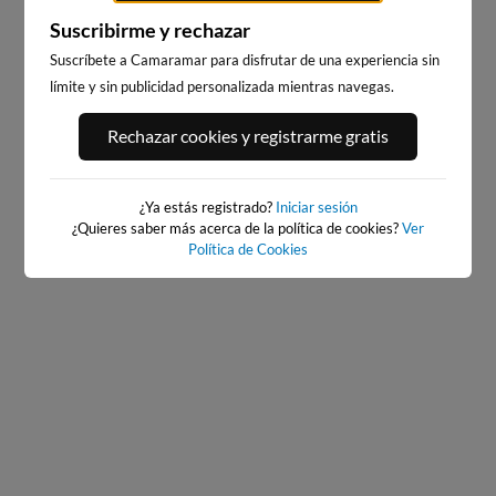
Suscribirme y rechazar
Suscríbete a Camaramar para disfrutar de una experiencia sin
límite y sin publicidad personalizada mientras navegas.
BAIONA_SANTA_MARTA
BAIONA
383km · Baiona
383km · Baiona
Rechazar cookies y registrarme gratis
0.1 m
CHOPI
0.1 m
CHOPI
¿Ya estás registrado?
Iniciar sesión
¿Quieres saber más acerca de la política de cookies?
Ver
Política de Cookies