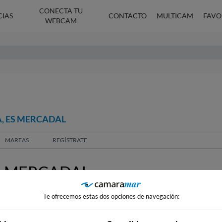
CONECTA TU
CIAS
CONTACTO
MULTICAM
FAVO
WEBCAM
A, ES MERCADAL
MAREAS
REGÍSTRATE
S MERCADAL
Te ofrecemos estas dos opciones de navegación: