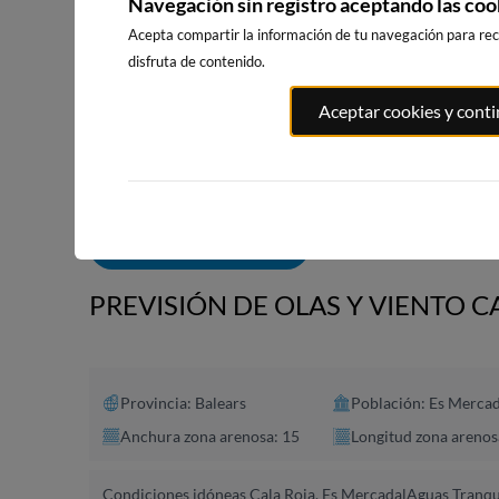
Navegación sin registro aceptando las coo
Acepta compartir la información de tu navegación para reci
disfruta de contenido.
PLAYA EL
PORT ANDRATX
PLAYA DE S
Aceptar cookies y cont
MASNOU
156km · Andratx
232km · Sitg
217km · El Masnou
0.1 m
CHOPI
0.0 m
CHOPI
ALERTAS DE OLAS
PREVISIÓN DE OLAS Y VIENTO C
Provincia: Balears
Población: Es Mercad
Anchura zona arenosa: 15
Longitud zona arenos
Condiciones idóneas Cala Roja, Es Mercadal
Aguas Tranqui