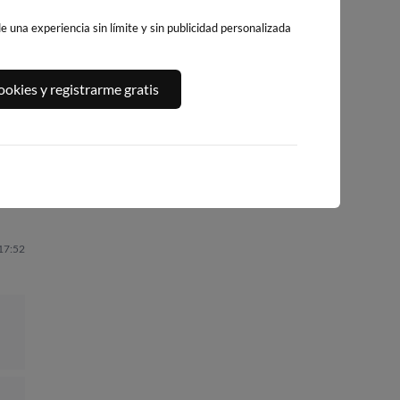
 una experiencia sin límite y sin publicidad personalizada
A,
PLAYA DEL
PLATJA DE
PLAYA DEL FORT
okies y registrarme gratis
ALGUER
LLEVANT - ELS
309km · Vinarós
292km · Ametlla de
PILONS
Mar
0.1 m
CHOPI
273km · Salou
0.1 m
CHOPI
0.1 m
CHOPI
 17:52