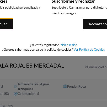
kies
Suscribirme y rechazar
bir publicidad personalizada y
Suscríbete a Camaramar para disfrutar de
mientras navegas.
PUNTA PRIMA,
CALA DELS
PLATJA LLARG
ITGES
inuar
Rechazar co
SALOU
LLENGUADETS,
SALOU
es
SALOU
271km · Salou
271km · Salou
271km · Salou
0.1 m
0.1 m
CHOPI
CHOPI
0.1 m
CHOPI
¿Ya estás registrado?
Iniciar sesión
¿Quieres saber más acerca de la política de cookies?
Ver Política de Cookies
ALA ROJA, ES MERCADAL
06 agosto 2026 /
Tamaño de ola: Aguas
al
Fondo: Roca
Tranquilas
a: 150
Orientación: S
las - 12s