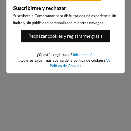
Suscribirme y rechazar
Suscríbete a Camaramar para disfrutar de una experiencia sin
límite y sin publicidad personalizada mientras navegas.
PORT ANDRATX
PLAYA DE LA GRAVA
Rechazar cookies y registrarme gratis
121km · Andratx
108km · Xàbia-Jávea
0.1 m
CHOPI
¿Ya estás registrado?
Iniciar sesión
¿Quieres saber más acerca de la política de cookies?
Ver
Política de Cookies