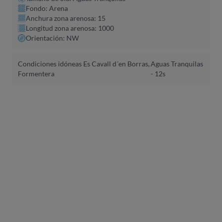
Fondo: Arena
Anchura zona arenosa: 15
Longitud zona arenosa: 1000
Orientación: NW
Condiciones idóneas Es Cavall d´en Borras,
Aguas Tranquilas
Formentera
- 12s