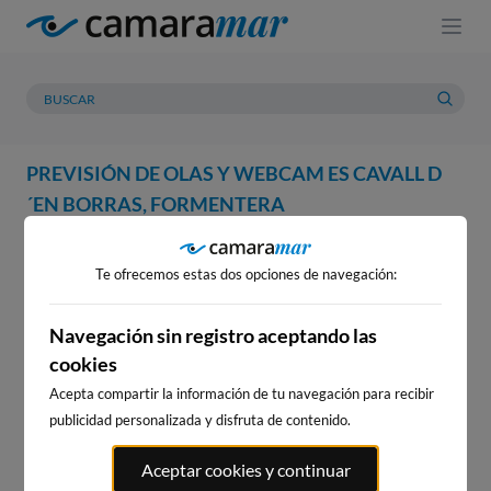
PREVISIÓN DE OLAS Y WEBCAM ES CAVALL D
´EN BORRAS, FORMENTERA
WEBCAM
PREVISIÓN
METEOROLOGÍA
MAREAS
Te ofrecemos estas dos opciones de navegación:
WEBCAM ES CAVALL D´EN
BORRAS, FORMENTERA
Navegación sin registro aceptando las
cookies
Acepta compartir la información de tu navegación para recibir
publicidad personalizada y disfruta de contenido.
WEBCAMS CERCANAS
Aceptar cookies y continuar