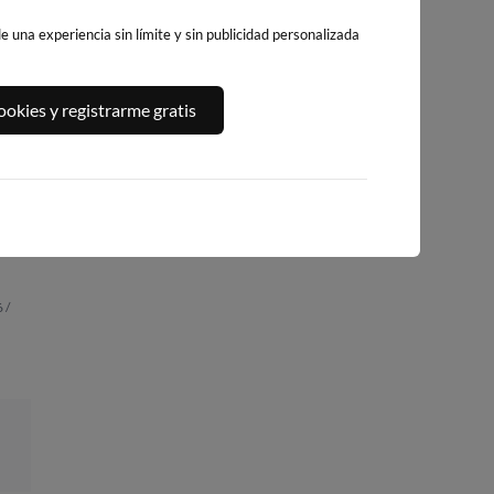
 una experiencia sin límite y sin publicidad personalizada
A,
PLAYA DEL
PLATJA DE
PLAYA DEL FORT
okies y registrarme gratis
ALGUER
LLEVANT - ELS
251km · Vinarós
245km · Ametlla de
PILONS
Mar
0.1 m
CHOPI
234km · Salou
0.1 m
CHOPI
0.1 m
CHOPI
 /