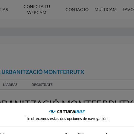
CONECTA TU
CIAS
CONTACTO
MULTICAM
FAVO
WEBCAM
T, URBANITZACIÓ MONTFERRUTX
MAREAS
REGÍSTRATE
RBANITZACIÓ MONTFERRUTX
Te ofrecemos estas dos opciones de navegación: