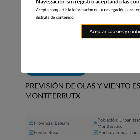
Navegación sin registro aceptando las coo
Acepta compartir la información de tu navegación para reci
disfruta de contenido.
PLAYA EL
PORT ANDRATX
PLAYA DE SITGES
Aceptar cookies y cont
MASNOU
79km · Andratx
208km · Sitges
210km · El M
0.1 m
CHOPI
0.0 m
CHOPI
ALERTAS DE OLAS
PREVISIÓN DE OLAS Y VIENTO E
MONTFERRUTX
Población: Urbanitza
Provincia: Balears
Montferrutx
Fondo: Roca
Anchura zona arenos