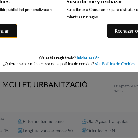
kies
Suscribirme y rechazar
bir publicidad personalizada y
Suscríbete a Camaramar para disfrutar de
mientras navegas.
PUNTA PRIMA,
CALA DELS
PLATJA LLARG
inuar
Rechazar co
SALOU
LLENGUADETS,
SALOU
SALOU
232km · Salou
232km · Salou
asnou
232km · Salou
0.1 m
0.1 m
CHOPI
CHOPI
0.1 m
CHOPI
¿Ya estás registrado?
Iniciar sesión
¿Quieres saber más acerca de la política de cookies?
Ver Política de Cookies
S MOLLET, URBANITZACIÓ
08 agosto 2026
13:27
ció
Entorno: Semiurbano
Ola: Aguas Tranquilas
a: 15
Longitud zona arenosa: 50
Orientación: N