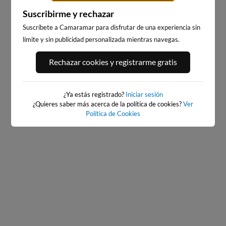
WEBCAMS CERCANAS
Suscribirme y rechazar
Suscríbete a Camaramar para disfrutar de una experiencia sin
límite y sin publicidad personalizada mientras navegas.
Rechazar cookies y registrarme gratis
PLAYA DEL PALMAR, VEJER
BAIONA
DE LA FRONTERA
¿Ya estás registrado?
Iniciar sesión
562km · Baiona
160km · Vejer de la Frontera
¿Quieres saber más acerca de la política de cookies?
Ver
0.1 m
CHOPI
Política de Cookies
0.2 m
PLATO