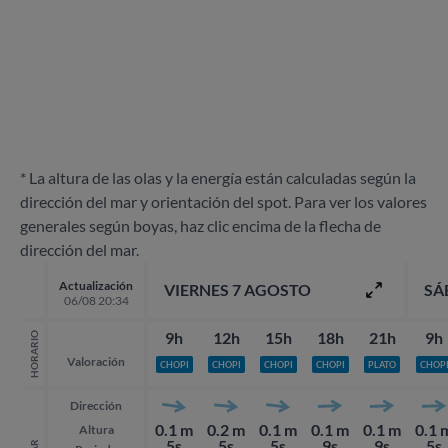
* La altura de las olas y la energía están calculadas según la
dirección del mar y orientación del spot. Para ver los valores
generales según boyas, haz clic encima de la flecha de
dirección del mar.
Actualización
VIERNES 7 AGOSTO
SÁ
06/08 20:34
9h
12h
15h
18h
21h
9h
HORARIO
Valoración
CHOPI
CHOPI
CHOPI
CHOPI
PLATO
CHOP
Dirección
0.1 m
0.2 m
0.1 m
0.1 m
0.1 m
0.1 
Altura
5s
5s
5s
9s
9s
5s