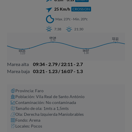
25 Km/h
CROSS ON
Max. 23ºc - Min. 20ºc
7:38
21:30
09:34
22:11
2.79
2.70
16:07
03:21
1.30
1.23
Marea alta
09:34 - 2.79 / 22:11 - 2.7
Marea baja
03:21 - 1.23 / 16:07 - 1.3
Provincia: Faro
Población: Vila Real de Santo António
Contaminación: No contaminada
Tamaño de ola: 1mts a 1,5mts
Ola: Derecha Izquierda Maniobrables
Fondo: Arena
Locales: Pocos