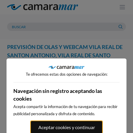
PREVISIÓN DE OLAS Y WEBCAM VILA REAL DE
SANTON ANTONIO, VILA REAL DE SANTO
ANTÓNIO
Te ofrecemos estas dos opciones de navegación:
WEBCAM
PREVISIÓN
METEOROLOGÍA
MAREAS
WEBCAM VILA REAL DE
Navegación sin registro aceptando las
cookies
SANTON ANTONIO, VILA REAL
DE SANTO ANTÓNIO
Acepta compartir la información de tu navegación para recibir
publicidad personalizada y disfruta de contenido.
Aceptar cookies y continuar