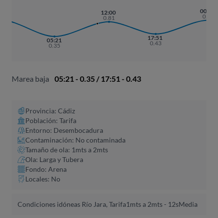
:48
00:16
12:00
.85
0.86
0.81
17:51
05:21
0.43
0.35
Marea baja
05:21 - 0.35 / 17:51 - 0.43
Provincia: Cádiz
Población: Tarifa
Entorno: Desembocadura
Contaminación: No contaminada
Tamaño de ola: 1mts a 2mts
Ola: Larga y Tubera
Fondo: Arena
Locales: No
Condiciones idóneas Río Jara, Tarifa
1mts a 2mts - 12s
Media