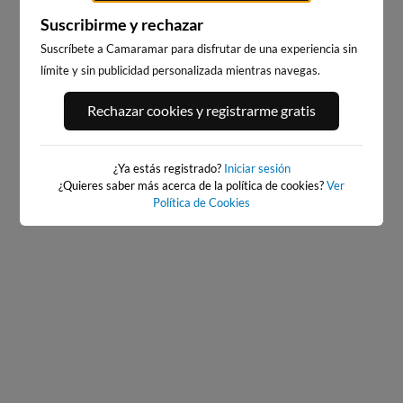
Suscribirme y rechazar
Suscríbete a Camaramar para disfrutar de una experiencia sin
límite y sin publicidad personalizada mientras navegas.
PLAYA DEL CURA,
PLAYA DEL PALMAR, VEJER
TORREVIEJA
DE LA FRONTERA
Rechazar cookies y registrarme gratis
490km · Torrevieja
47km · Vejer de la Frontera
0.1 m
0.2 m
CHOPI
PLATO
¿Ya estás registrado?
Iniciar sesión
¿Quieres saber más acerca de la política de cookies?
Ver
Política de Cookies