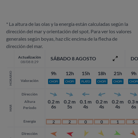
* La altura de las olas y la energía están calculadas según la
dirección del mar y orientación del spot. Para ver los valores
generales según boyas, haz clic encima de la flecha de
dirección del mar.
Actualización
SÁBADO 8 AGOSTO
DO
08/08 8:29
9h
12h
15h
18h
21h
9h
HORARIO
Valoración
CHOPI
CHOPI
PLATO
CHOPI
CHOPI
CHOP
Dirección
0.2 m
0.2 m
0.1 m
0.2 m
0.2 m
0.3 
Altura
6s
5s
4s
4s
4s
6s
MAR
Periodo
Energía
2
2
0
0
1
5
Dirección