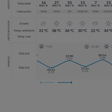
VIENTO
16
27
10
13
7
15
Velocidad
Km / h
Km / h
Km / h
Km / h
Km / h
Km / 
Valoración
CROSS
CROSS
OFF
CROSS OFF
CROSS
CROSS O
METEOROLOGÍA
Estado
31 ºC
38 ºC
36 ºC
30 ºC
22 ºC
34 º
Temp. ambiente
Temp. mar
7:34
21:20
Alta (m)
22:48
00:16
00:16
12:00
0.85
0.86
0.86
MAREAS
0.81
Baja (m)
17:51
17:51
05:21
0.43
0.43
0.35