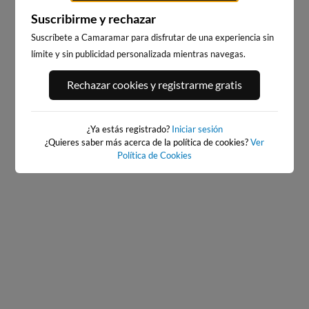
Suscribirme y rechazar
Suscríbete a Camaramar para disfrutar de una experiencia sin
PORT ANDRATX
PLAYA DE LA GRAVA
límite y sin publicidad personalizada mientras navegas.
121km · Andratx
110km · Xàbia-Jávea
0.1 m
CHOPI
Rechazar cookies y registrarme gratis
¿Ya estás registrado?
Iniciar sesión
¿Quieres saber más acerca de la política de cookies?
Ver
Política de Cookies