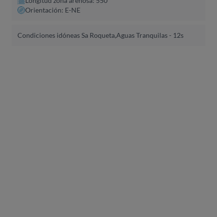
Longitud zona arenosa: 550
Orientación: E-NE
Condiciones idóneas Sa Roqueta,
Aguas Tranquilas - 12s