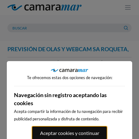
PREVISIÓN DE OLAS Y WEBCAM SA ROQUETA,
WEBCAM
PREVISIÓN
METEOROLOGÍA
MAREAS
WEBCAM SA ROQUETA,
Te ofrecemos estas dos opciones de navegación:
Navegación sin registro aceptando las
cookies
WEBCAMS CERCANAS
Acepta compartir la información de tu navegación para recibir
publicidad personalizada y disfruta de contenido.
Aceptar cookies y continuar