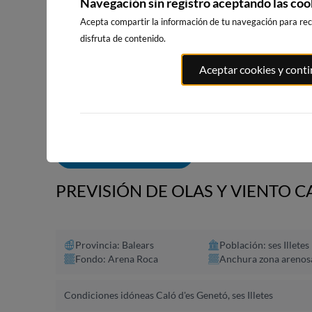
Navegación sin registro aceptando las coo
Acepta compartir la información de tu navegación para reci
disfruta de contenido.
PORT ANDRATX
PLAYA DE SITGES
PLAYA DEL 
Aceptar cookies y cont
18km · Andratx
200km · Sitges
208km · Vina
0.1 m
0.1 m
CHOPI
CHOPI
ALERTAS DE OLAS
PREVISIÓN DE OLAS Y VIENTO CA
Provincia: Balears
Población: ses Illetes
Fondo: Arena Roca
Anchura zona arenos
Condiciones idóneas Caló d'es Genetó, ses Illetes