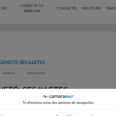
CONECTA TU
CIAS
CONTACTO
MULTICAM
FAVO
WEBCAM
ENETÓ, SES ILLETES
MAREAS
REGÍSTRATE
TÓ, SES ILLETES
Te ofrecemos estas dos opciones de navegación: