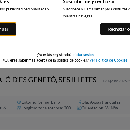
kies
Suscribirme y rechazar
bir publicidad personalizada y
Suscríbete a Camaramar para disfrutar de
mientras navegas.
PUNTA PRIMA,
CALA DELS
PLAYA DE
FORTI
inuar
Rechazar co
SALOU
LLENGUADETS
BENICARLÓ
rós
SALOU
208km · Salou
208km · Benicarló
208km · Salou
0.1 m
0.1 m
CHOPI
CHOPI
0.1 m
CHOPI
¿Ya estás registrado?
Iniciar sesión
¿Quieres saber más acerca de la política de cookies?
Ver Política de Cookies
LÓ D'ES GENETÓ, SES ILLETES
08 agosto 2026 /
Entorno: Semiurbano
Ola: Aguas tranquilas
a: 6
Longitud zona arenosa: 200
Orientación: W-NW