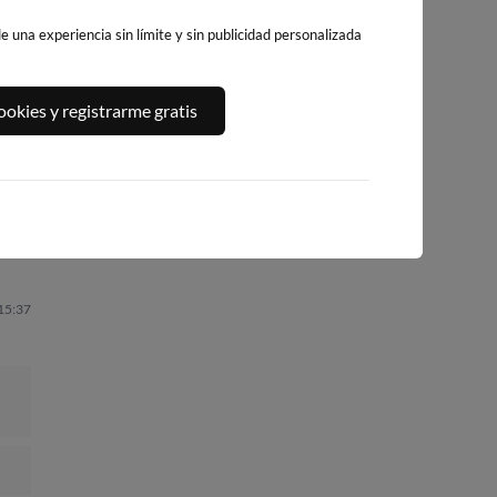
 una experiencia sin límite y sin publicidad personalizada
PLAYA DE LA
PLATJA LLARGA,
PLATJA DE
okies y registrarme gratis
,
PEÑÍSCOLA
SALOU
LLEVANT - ELS
PILONS
208km · Peñíscola
209km · Salou
210km · Salou
0.1 m
0.1 m
CHOPI
CHOPI
0.1 m
CHOPI
 15:37