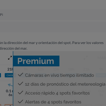
 Pi
ún la dirección del mar y orientación del spot. Para ver los valores
dirección del mar.
LUNES 10 AGOSTO
MAR
21h
9h
12h
15h
18h
21h
9h
CHOPI
CHOPI
CHOPI
CHOPI
CHOPI
CHOPI
CHOPI
0.1 m
0.1 m
0.1 m
0.1 m
0.1 m
0.1 m
0 m
6s
5s
5s
5s
5s
5s
5s