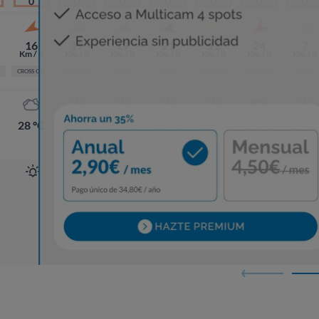
0
0
0
0
0
0
0
16
17
19
21
11
24
7
Km / h
Km / h
Km / h
Km / h
Km / h
Km / h
Km / h
CROSS OFF
CROSS OFF
CROSS
CROSS
CROSS OFF
CROSS OFF
CROSS
28 ºC
28 ºC
29 ºC
29 ºC
29 ºC
28 ºC
29 ºC