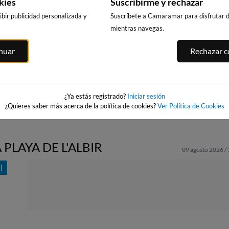
kies
Suscribirme y rechazar
bir publicidad personalizada y
Suscríbete a Camaramar para disfrutar de
mientras navegas.
NTRO
PLAYA DE LA
PLAYA EL
PLAYA DE PILE
inuar
Rechazar co
IOSA
GRAVA
CAMPELLO
41km · Piles
oyosa
32km · Xàbia-Jávea
33km · El Campello
0.1 m
CHOPI
0.1 m
0.1 m
CHOPI
CHOPI
¿Ya estás registrado?
Iniciar sesión
¿Quieres saber más acerca de la política de cookies?
Ver Política de Cookies
 PLAYA DE L'ALBIR
09 agosto 2026 /
I