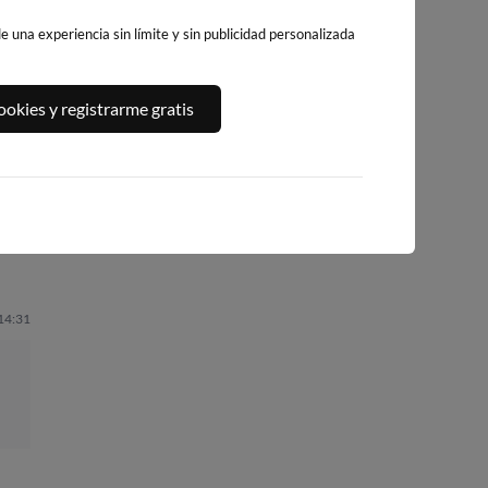
 una experiencia sin límite y sin publicidad personalizada
LA MATA, LOMA
PLAYA DE LA
S
PLAYA DE GANDIA
okies y registrarme gratis
DE POLO-
ROQUETA
51km · Gandía
PINOMAR
73km · Guardamar
del Segura
79km · Lomas de
0.1 m
CHOPI
Polo-Pinomar
0.2 m
CHOPI
0.2 m
CHOPI
 14:31