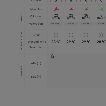
0
0
0
0
Dirección
VIENTO
22
21
18
8
Velocidad
Km / h
Km / h
Km / h
Km / h
Valoración
CROSS OFF
CROSS
CROSS
CROSS
METEOROLOGÍA
Estado
28 ºC
29 ºC
29 ºC
28 ºC
Temp. ambiente
Temp. mar
Alta (m)
MAREAS
Baja (m)