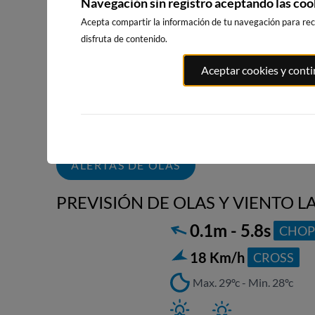
Navegación sin registro aceptando las coo
Acepta compartir la información de tu navegación para reci
disfruta de contenido.
PLAYA DE LA
PLAYA DE
PLATJA CE
Aceptar cookies y cont
RODA
LEVANTE
LA VILA JO
BENIDORM
3km · Altea
17km · Villaj
6km · Benidorm
0.1 m
CHOPI
0.1 m
CHOPI
ALERTAS DE OLAS
PREVISIÓN DE OLAS Y VIENTO LA
0.1m - 5.8s
CHOP
18 Km/h
CROSS
Max. 29ºc - Min. 28ºc