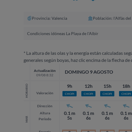
Provincia: Valencia
Población: l'Alfàs del
Condiciones idóneas La Playa de l'Albir
* La altura de las olas y la energía están calculadas seg
generales según boyas, haz clic encima de la flecha de 
Actualización
DOMINGO 9 AGOSTO
09/08 8:32
9h
12h
15h
18h
HORARIO
Valoración
CHOPI
CHOPI
CHOPI
CHOPI
Dirección
0.1 m
0.1 m
0.1 m
0.1 m
Altura
5s
6s
6s
6s
MAR
Periodo
Energía