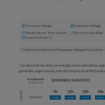
Provincia: Málaga
Población: Málaga
Tamaño de ola: 1mts a1,5mts
Ola: Picos Variables
Características:
Condiciones idóneas La Malagueta, Málaga
1mts a1,5mts -
* La altura de las olas y la energía están calculadas seg
generales según boyas, haz clic encima de la flecha de 
Actualización
DOMINGO 9 AGOSTO
09/08 14:42
9h
12h
15h
18h
HORARIO
Valoración
CHOPI
CHOPI
CHOPI
PLATO