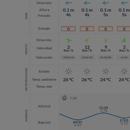
Dirección
0.1 m
0.1 m
0.1 m
0.1 m
Altura
4s
4s
5s
5s
MAR
Periodo
Energía
0
0
0
0
Dirección
VIENTO
2
12
9
2
Velocidad
Km / h
Km / h
Km / h
Km / h
Valoración
CROSS ON
CROSS ON
ON SHORE
GLASS
METEOROLOGÍA
Estado
26 ºC
26 ºC
24 ºC
24 ºC
Temp. ambiente
Temp. mar
7:28
Alta (m)
22:09
11:34
0.82
0.78
MAREAS
17:01
04:55
Baja (m)
0.53
0.45