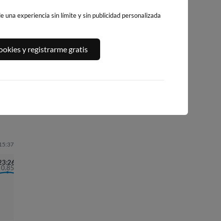
 una experiencia sin límite y sin publicidad personalizada
PLATJA CENTRO
PLAYA DE
LA PLAYA DE
okies y registrarme gratis
LA VILA JOIOSA
LEVANTE
L'ALBIR
BENIDORM
ello
417km · Villajoyosa
434km · l'Alfàs del 
429km · Benidorm
0.1 m
CHOPI
0.1 m
CHOPI
 15:37
23:26
0.85
05:52
0.40