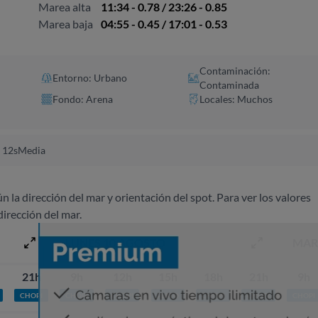
Marea alta
11:34 - 0.78 / 23:26 - 0.85
Marea baja
04:55 - 0.45 / 17:01 - 0.53
Contaminación:
Entorno: Urbano
Contaminada
Fondo: Arena
Locales: Muchos
 12s
Media
ún la dirección del mar y orientación del spot. Para ver los valores
dirección del mar.
LUNES 10 AGOSTO
MAR
21h
9h
12h
15h
18h
21h
9h
CHOPI
CHOPI
CHOPI
PLATO
CHOPI
CHOPI
CHOPI