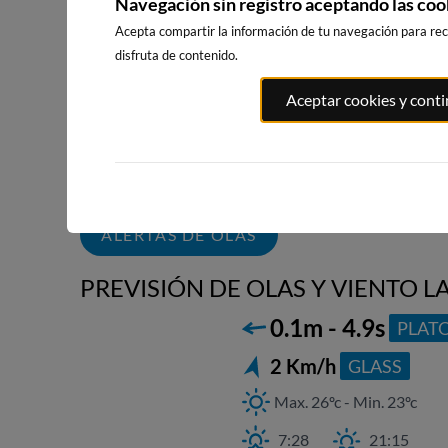
Navegación sin registro aceptando las coo
Acepta compartir la información de tu navegación para reci
disfruta de contenido.
PLAYA DEL CURA,
PLAYA DE L
PLAYA DEL
Aceptar cookies y cont
TORREVIEJA
LOCOS,
PALMAR, VEJER
TORREVIEJ
DE LA FRONTERA
359km · Torrevieja
158km · Vejer de la
359km · Torre
Frontera
0.1 m
CHOPI
0.1 m
CHOPI
0.3 m
CHOPI
ALERTAS DE OLAS
PREVISIÓN DE OLAS Y VIENTO 
0.1m - 4.9s
PLAT
2 Km/h
GLASS
Max. 26ºc - Min. 23ºc
7:28
21:15