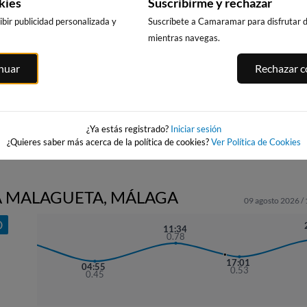
kies
Suscribirme y rechazar
bir publicidad personalizada y
Suscríbete a Camaramar para disfrutar de
mientras navegas.
OS
LA MATA, LOMAS
PLAYA DE LA
PLAYA EL
inuar
Rechazar co
DE POLO-
ROQUETA
CAMPELLO
A
PINOMAR
366km · Guardamar
402km · El Camp
del Segura
362km · Lomas de
vieja
Polo-Pinomar
0.1 m
CHOPI
0.1 m
CHOPI
0.1 m
CHOPI
¿Ya estás registrado?
Iniciar sesión
¿Quieres saber más acerca de la política de cookies?
Ver Política de Cookies
LA MALAGUETA, MÁLAGA
09 agosto 2026 /
O
22:09
11:34
0.82
0.78
17:01
04:55
0.53
0.45