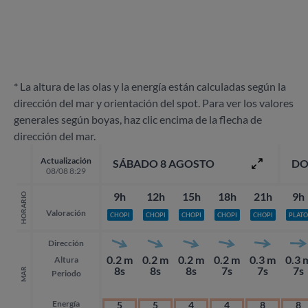
* La altura de las olas y la energía están calculadas según la
dirección del mar y orientación del spot. Para ver los valores
generales según boyas, haz clic encima de la flecha de
dirección del mar.
Actualización
SÁBADO 8 AGOSTO
DO
08/08 8:29
9h
12h
15h
18h
21h
9h
HORARIO
Valoración
CHOPI
CHOPI
CHOPI
CHOPI
CHOPI
PLATO
Dirección
0.2 m
0.2 m
0.2 m
0.2 m
0.3 m
0.3 
Altura
8s
8s
8s
7s
7s
7s
MAR
Periodo
Energía
5
5
4
4
8
8