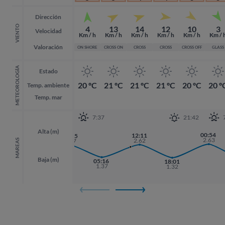
Dirección
VIENTO
4
13
14
12
10
3
Velocidad
Km / h
Km / h
Km / h
Km / h
Km / h
Km / 
Valoración
ON SHORE
CROSS ON
CROSS
CROSS
CROSS OFF
GLASS
METEOROLOGÍA
Estado
20 ºC
21 ºC
21 ºC
21 ºC
20 ºC
20 º
Temp. ambiente
Temp. mar
7:37
21:42
Alta (m)
00:54
00:54
12:11
23:25
2.63
2.63
2.62
2.57
MAREAS
Baja (m)
05:16
18:01
18:01
1.37
1.32
1.32