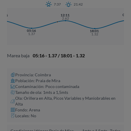
7:37
21:42
00:5
12:11
23:25
2.63
2.62
2.57
05:16
18:01
1.37
1.32
Marea baja
05:16 - 1.37 / 18:01 - 1.32
Provincia: Coímbra
Población: Praia de Mira
Contaminación: Poco contaminada
Tamaño de ola: 1mts a 1,5mts
Ola: Orillera en Alta, Picos Variables y Maniobrables en
Alta
Fondo: Arena
Locales: No
Condiciones idóneas Praia de Mira,
1mts a 1,5mts -
Todas