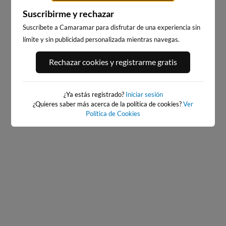
Suscribirme y rechazar
Suscríbete a Camaramar para disfrutar de una experiencia sin
límite y sin publicidad personalizada mientras navegas.
BAIONA_SANTA_MARTA
BAIONA
Rechazar cookies y registrarme gratis
184km · Baiona
184km · Baiona
0.1 m
CHOPI
0.1 m
CHOPI
¿Ya estás registrado?
Iniciar sesión
¿Quieres saber más acerca de la política de cookies?
Ver
Política de Cookies