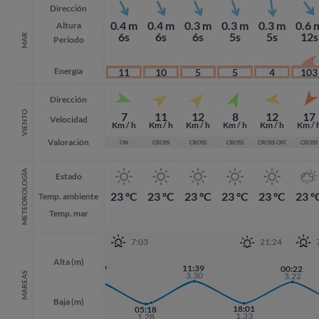
Dirección
0.4 m
0.4 m
0.3 m
0.3 m
0.3 m
0.6 
Altura
6s
6s
6s
5s
5s
12s
MAR
Periodo
Energía
11
10
5
5
4
103
Dirección
VIENTO
7
11
12
8
12
17
Velocidad
Km / h
Km / h
Km / h
Km / h
Km / h
Km / 
Valoración
ON
CROSS
CROSS
CROSS
CROSS OFF
CROSS
METEOROLOGÍA
Estado
23 ºC
23 ºC
23 ºC
23 ºC
23 ºC
23 º
Temp. ambiente
Temp. mar
7:03
21:24
Alta (m)
22:59
11:39
00:22
00:22
3.33
3.30
MAREAS
3.22
3.22
Baja (m)
18:01
18:01
05:18
1.33
1.33
1.28