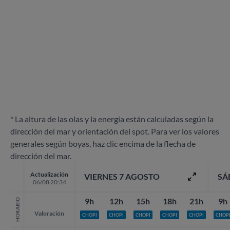
* La altura de las olas y la energía están calculadas según la
dirección del mar y orientación del spot. Para ver los valores
generales según boyas, haz clic encima de la flecha de
dirección del mar.
Actualización
VIERNES 7 AGOSTO
SÁ
06/08 20:34
9h
12h
15h
18h
21h
9h
HORARIO
Valoración
CHOPI
CHOPI
CHOPI
CHOPI
CHOPI
CHOP