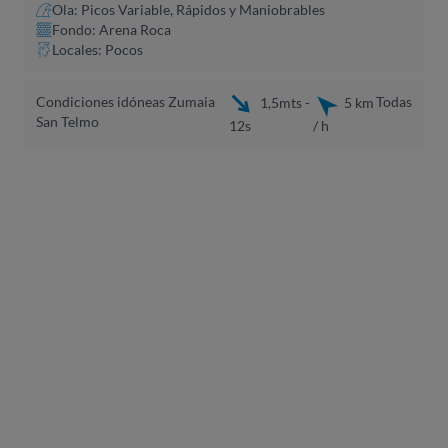
Ola: Picos Variable, Rápidos y Maniobrables
Fondo: Arena Roca
Locales: Pocos
Condiciones idóneas Zumaia
Todas
1,5mts -
5 km
San Telmo
12s
/ h