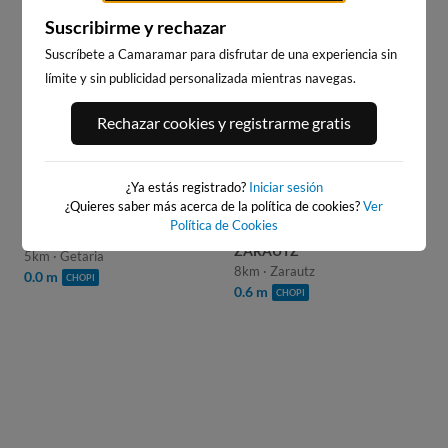
Suscribirme y rechazar
Suscríbete a Camaramar para disfrutar de una experiencia sin
WEBCAMS CERCANAS
límite y sin publicidad personalizada mientras navegas.
Rechazar cookies y registrarme gratis
¿Ya estás registrado?
Iniciar sesión
¿Quieres saber más acerca de la política de cookies?
Ver
Política de Cookies
GETARIA
ZARAUTZ
5km · Getaria
8km · Zarautz
0.0 m
CHOPI
0.6 m
CHOPI