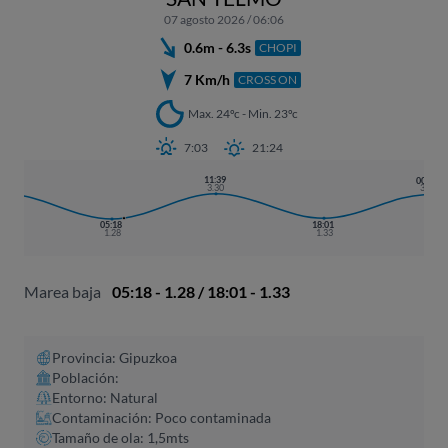
07 agosto 2026 / 06:06
0.6m - 6.3s
CHOPI
7 Km/h
CROSS ON
Max. 24ºc - Min. 23ºc
7:03
21:24
2:59
11:39
00:22
.33
3.30
3.22
18:01
05:18
1.33
1.28
Marea baja
05:18 - 1.28 / 18:01 - 1.33
Provincia: Gipuzkoa
Población:
Entorno: Natural
Contaminación: Poco contaminada
Tamaño de ola: 1,5mts