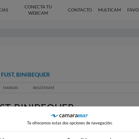
CONECTA TU
CIAS
CONTACTO
MULTICAM
FAVO
WEBCAM
 FUST, BINIBEQUER
MAREAS
REGÍSTRATE
T, BINIBEQUER
Te ofrecemos estas dos opciones de navegación: