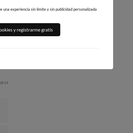
 una experiencia sin límite y sin publicidad personalizada
PLAYA DEL
A,
PLATJA DE
PLAYA DEL FORT
okies y registrarme gratis
ALGUER
LLEVANT - ELS
327km · Vinarós
313km · Ametlla de
PILONS
Mar
0.1 m
CHOPI
296km · Salou
0.0 m
CHOPI
0.0 m
CHOPI
 08:19