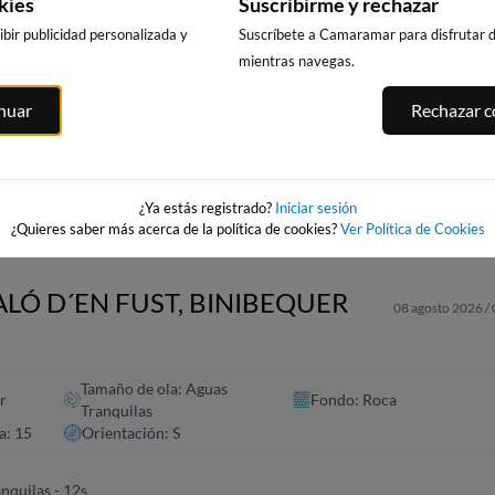
kies
Suscribirme y rechazar
bir publicidad personalizada y
Suscríbete a Camaramar para disfrutar de
mientras navegas.
CALA DELS
PUNTA PRIMA,
PLATJA LLARG
ITGES
inuar
Rechazar co
LLENGUADETS,
SALOU
SALOU
es
SALOU
294km · Salou
295km · Salou
294km · Salou
0.0 m
0.0 m
CHOPI
CHOPI
0.0 m
CHOPI
¿Ya estás registrado?
Iniciar sesión
¿Quieres saber más acerca de la política de cookies?
Ver Política de Cookies
ALÓ D´EN FUST, BINIBEQUER
08 agosto 2026 /
Tamaño de ola: Aguas
r
Fondo: Roca
Tranquilas
a: 15
Orientación: S
nquilas - 12s