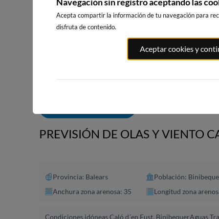
Navegación sin registro aceptando las coo
Acepta compartir la información de tu navegación para reci
disfruta de contenido.
PLAYA EL
PORT ANDRATX
PLAYA DE S
Aceptar cookies y cont
MASNOU
161km · Andratx
258km · Sitg
245km · El Masnou
0.0 m
CHOPI
0.0 m
PLATO
ALERTAS DE OLAS
PREVISIÓN DE OLAS Y VIENTO C
Provincia: Balears
Población: Binibeque
Anchura zona arenosa: 35
Longitud zona arenos
Condiciones idóneas Caló d´en Fust, Binibequer
Aguas Tra