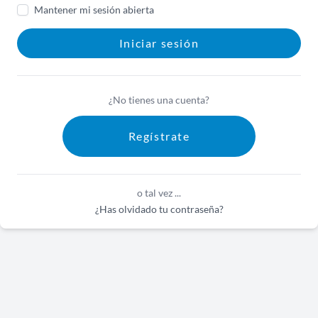
Mantener mi sesión abierta
Iniciar sesión
¿No tienes una cuenta?
Regístrate
o tal vez ...
¿Has olvidado tu contraseña?