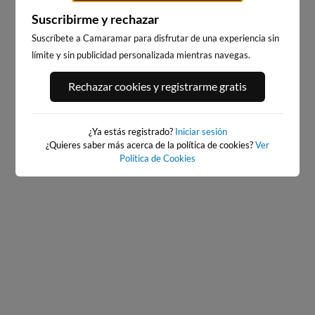
Suscribirme y rechazar
Suscríbete a Camaramar para disfrutar de una experiencia sin
límite y sin publicidad personalizada mientras navegas.
PORT ANDRATX
PLAYA DE SITGES
Rechazar cookies y registrarme gratis
91km · Andratx
224km · Sitges
0.1 m
CHOPI
¿Ya estás registrado?
Iniciar sesión
¿Quieres saber más acerca de la política de cookies?
Ver
Política de Cookies