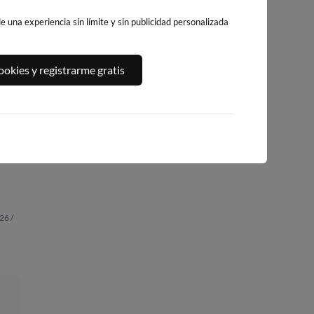
 una experiencia sin límite y sin publicidad personalizada
okies y registrarme gratis
PLAYA DE
GETARIA
ZUMAIA SAN
SANTIAGO - DEB
22km · Getaria
TELMO
34km · Deba
0.0 m
27km
CHOPI
0.6 m
CHOPI
0.6 m
CHOPI
26 /