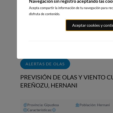
Navegación sin registro aceptando las coo
WEBCAMS CERCANAS
Acepta compartir la información de tu navegación para reci
disfruta de contenido.
Aceptar cookies y cont
ZURRIOLA
PLAYA DE LA
PLAYA DE
CONCHA
ONDARRET
10km · Donostia
10km · Donostia
10km · Donos
0.6 m
CHOPI
0.2 m
0.2 m
CHOPI
CHOPI
ALERTAS DE OLAS
PREVISIÓN DE OLAS Y VIENTO 
EREÑOZU, HERNANI
Provincia: Gipuzkoa
Población: Hernani
Características: