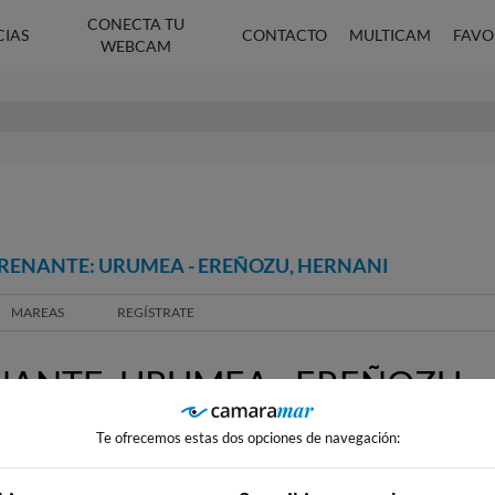
CONECTA TU
CIAS
CONTACTO
MULTICAM
FAVO
WEBCAM
RENANTE: URUMEA - EREÑOZU, HERNANI
MAREAS
REGÍSTRATE
NTE: URUMEA - EREÑOZU,
Te ofrecemos estas dos opciones de navegación: