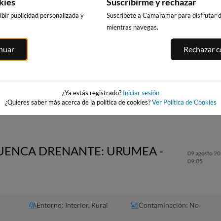
kies
Suscribirme y rechazar
bir publicidad personalizada y
Suscríbete a Camaramar para disfrutar de
mientras navegas.
inuar
Rechazar co
HONDARRIBIA
ZARAUTZ
ORIO
A
19km · Fuenterrabía
19km · Zarautz
16km · Orio
tia
0.0 m
CHOPI
0.6 m
0.4 m
CHOPI
CHOPI
¿Ya estás registrado?
Iniciar sesión
¿Quieres saber más acerca de la política de cookies?
Ver Política de Cookies
CUENCA DRENANTE: URUMEA -
09 agosto 20
09:05
Entorno: Interior, Rural
Contaminación: No