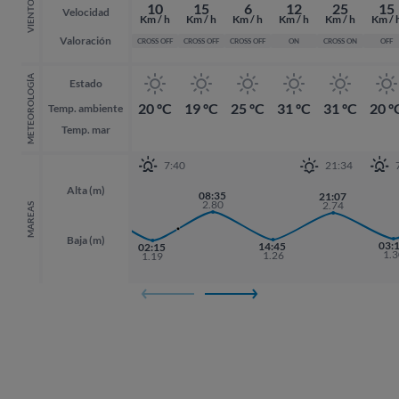
VIENTO
10
15
6
12
25
15
Velocidad
Km / h
Km / h
Km / h
Km / h
Km / h
Km / 
Valoración
CROSS OFF
CROSS OFF
CROSS OFF
ON
CROSS ON
OFF
METEOROLOGÍA
Estado
20 ºC
19 ºC
25 ºC
31 ºC
31 ºC
20 º
Temp. ambiente
Temp. mar
7:40
21:34
Alta (m)
20:01
08:35
21:07
21:07
2.89
2.80
2.74
2.74
MAREAS
Baja (m)
03:
03:
14:45
02:15
1.3
1.3
1.26
1.19