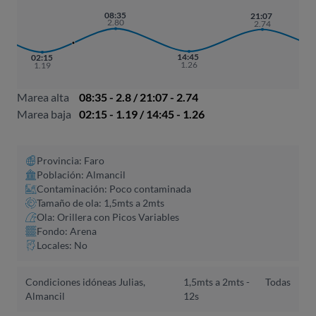
08:35
21:07
2.80
2.74
14:45
02:15
1.26
1.19
Marea alta
08:35 - 2.8 / 21:07 - 2.74
Marea baja
02:15 - 1.19 / 14:45 - 1.26
Provincia: Faro
Población: Almancil
Contaminación: Poco contaminada
Tamaño de ola: 1,5mts a 2mts
Ola: Orillera con Picos Variables
Fondo: Arena
Locales: No
Condiciones idóneas Julias,
1,5mts a 2mts -
Todas
Almancil
12s