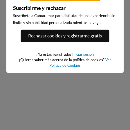
Suscribirme y rechazar
Suscríbete a Camaramar para disfrutar de una experiencia sin
límite y sin publicidad personalizada mientras navegas.
PLAYA DEL PALMAR, VEJER
BAIONA
DE LA FRONTERA
568km · Baiona
Rechazar cookies y registrarme gratis
198km · Vejer de la Frontera
0.3 m
CHOPI
0.2 m
CHOPI
¿Ya estás registrado?
Iniciar sesión
¿Quieres saber más acerca de la política de cookies?
Ver
Política de Cookies