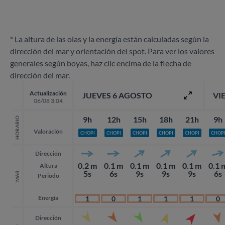
* La altura de las olas y la energía están calculadas según la
dirección del mar y orientación del spot. Para ver los valores
generales según boyas, haz clic encima de la flecha de
dirección del mar.
Actualización
JUEVES 6 AGOSTO
VI
06/08 3:04
9h
12h
15h
18h
21h
9h
HORARIO
Valoración
CHOPI
CHOPI
CHOPI
CHOPI
CHOPI
CHOP
Dirección
0.2 m
0.1 m
0.1 m
0.1 m
0.1 m
0.1 
Altura
5s
6s
9s
9s
9s
6s
MAR
Periodo
Energía
1
0
1
1
1
0
Dirección