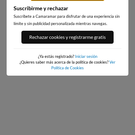
Suscribirme y rechazar
Suscríbete a Camaramar para disfrutar de una experiencia sin
límite y sin publicidad personalizada mientras navegas.
PLATJA DE LLEVANT - ELS
PLATJA LLARGA, SALOU
PILONS
36km · Salou
Rechazar cookies y registrarme gratis
35km · Salou
0.0 m
CHOPI
0.0 m
CHOPI
¿Ya estás registrado?
Iniciar sesión
¿Quieres saber más acerca de la política de cookies?
Ver
Política de Cookies