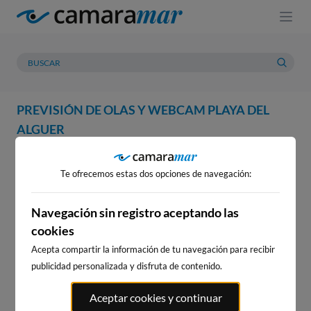
PREVISIÓN DE OLAS Y WEBCAM PLAYA DEL
ALGUER
WEBCAM
PREVISIÓN
METEOROLOGÍA
MAREAS
Te ofrecemos estas dos opciones de navegación:
WEBCAM PLAYA DEL ALGUER
Navegación sin registro aceptando las
cookies
15
s
PRÓXIMO ANUNCIO EN:
Acepta compartir la información de tu navegación para recibir
WEBCAMS CERCANAS
publicidad personalizada y disfruta de contenido.
Aceptar cookies y continuar