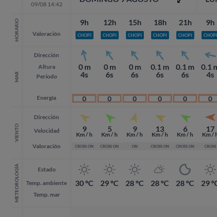
09/08 14:42
9h
12h
15h
18h
21h
9h
HORARIO
Valoración
CHOPI
CHOPI
CHOPI
CHOPI
CHOPI
CHOP
Dirección
0 m
0 m
0 m
0.1 m
0.1 m
0.1 
Altura
4s
6s
6s
6s
6s
4s
MAR
Periodo
Energía
0
0
0
0
0
0
Dirección
VIENTO
9
5
9
13
6
17
Velocidad
Km / h
Km / h
Km / h
Km / h
Km / h
Km / 
Valoración
CROSS ON
CROSS ON
ON
CROSS ON
CROSS ON
CROSS
METEOROLOGÍA
Estado
30 ºC
29 ºC
28 ºC
28 ºC
28 ºC
29 º
Temp. ambiente
Temp. mar