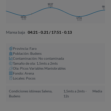
10:57
0.84
:35
00:07
.64
0.63
04:21
17:51
0.21
0.13
Marea baja
04:21 - 0.21 / 17:51 - 0.13
Provincia: Faro
Población: Budens
Contaminación: No contaminada
Tamaño de ola: 1,5mts a 2mts
Ola: Picos Variables Maniobrables
Fondo: Arena
Locales: Pocos
Condiciones idóneas Salena,
1,5mts a 2mts -
Media
Budens
12s