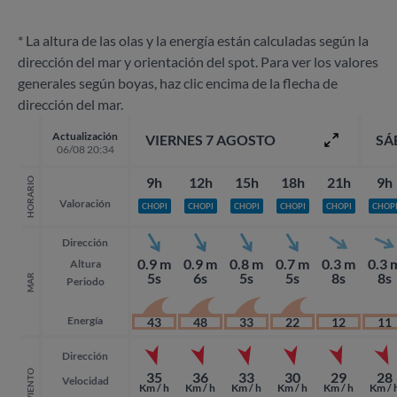
* La altura de las olas y la energía están calculadas según la
dirección del mar y orientación del spot. Para ver los valores
generales según boyas, haz clic encima de la flecha de
dirección del mar.
Actualización
VIERNES 7 AGOSTO
SÁ
06/08 20:34
9h
12h
15h
18h
21h
9h
HORARIO
Valoración
CHOPI
CHOPI
CHOPI
CHOPI
CHOPI
CHOP
Dirección
0.9 m
0.9 m
0.8 m
0.7 m
0.3 m
0.3 
Altura
5s
6s
5s
5s
8s
8s
MAR
Periodo
Energía
43
48
33
22
12
11
Dirección
VIENTO
35
36
33
30
29
28
Velocidad
Km / h
Km / h
Km / h
Km / h
Km / h
Km / 