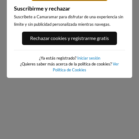
Suscribirme y rechazar
Suscríbete a Camaramar para disfrutar de una experiencia sin
límite y sin publicidad personalizada mientras navegas.
PLAYA DEL PALMAR, VEJER
BAIONA
DE LA FRONTERA
561km · Baiona
Rechazar cookies y registrarme gratis
262km · Vejer de la Frontera
0.1 m
CHOPI
0.2 m
PLATO
¿Ya estás registrado?
Iniciar sesión
¿Quieres saber más acerca de la política de cookies?
Ver
Política de Cookies