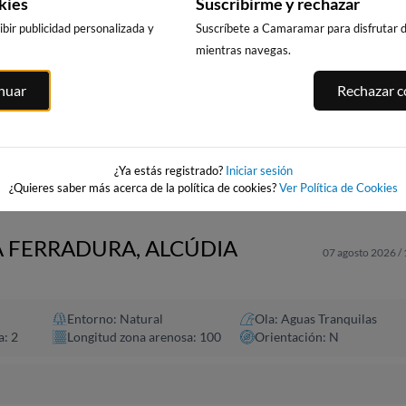
kies
Suscribirme y rechazar
bir publicidad personalizada y
Suscríbete a Camaramar para disfrutar de
mientras navegas.
PUNTA PRIMA,
CALA DELS
PLATJA LLARG
inuar
Rechazar co
SALOU
LLENGUADETS,
SALOU
SALOU
214km · Salou
215km · Salou
asnou
215km · Salou
0.1 m
0.1 m
CHOPI
CHOPI
0.1 m
CHOPI
¿Ya estás registrado?
Iniciar sesión
¿Quieres saber más acerca de la política de cookies?
Ver Política de Cookies
A FERRADURA, ALCÚDIA
07 agosto 2026 /
Entorno: Natural
Ola: Aguas Tranquilas
a: 2
Longitud zona arenosa: 100
Orientación: N