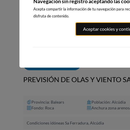
Navegación sin registro aceptando las coo
Acepta compartir la información de tu navegación para reci
disfruta de contenido.
PLAYA EL
PORT ANDRATX
PLAYA DE SITGES
Aceptar cookies y cont
MASNOU
75km · Andratx
190km · Sitges
192km · El M
0.1 m
CHOPI
0.0 m
CHOPI
ALERTAS DE OLAS
PREVISIÓN DE OLAS Y VIENTO S
Provincia: Balears
Población: Alcúdia
Fondo: Roca
Anchura zona arenos
Condiciones idóneas Sa Ferradura, Alcúdia