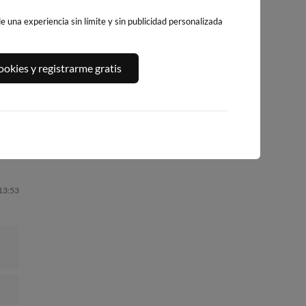
 una experiencia sin límite y sin publicidad personalizada
A,
PLAYA DEL
PLATJA DE
PLAYA DEL FORT
okies y registrarme gratis
ALGUER
LLEVANT - ELS
237km · Vinarós
229km · Ametlla de
PILONS
Mar
0.1 m
CHOPI
217km · Salou
0.1 m
CHOPI
0.1 m
CHOPI
 13:53