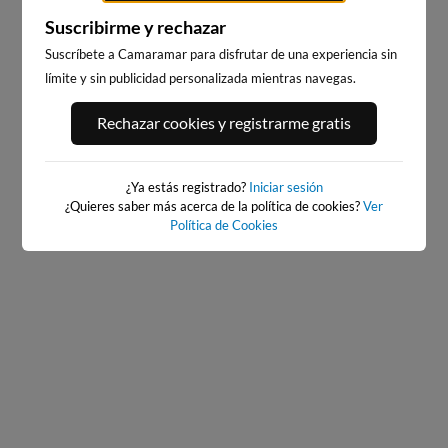
Suscribirme y rechazar
Suscríbete a Camaramar para disfrutar de una experiencia sin
límite y sin publicidad personalizada mientras navegas.
PLAYA DE SALINAS, SALINAS
PLAYA DE SALINAS, SALINAS
Rechazar cookies y registrarme gratis
ESTE
OESTE
64km · Salinas
64km · Salinas
0.1 m
0.1 m
CHOPI
CHOPI
¿Ya estás registrado?
Iniciar sesión
¿Quieres saber más acerca de la política de cookies?
Ver
Política de Cookies