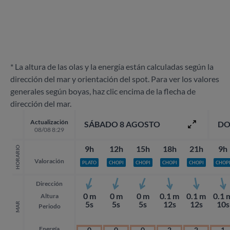
* La altura de las olas y la energía están calculadas según la
dirección del mar y orientación del spot. Para ver los valores
generales según boyas, haz clic encima de la flecha de
dirección del mar.
Actualización
SÁBADO 8 AGOSTO
DO
08/08 8:29
9h
12h
15h
18h
21h
9h
HORARIO
Valoración
PLATO
CHOPI
CHOPI
CHOPI
CHOPI
CHOP
Dirección
0 m
0 m
0 m
0.1 m
0.1 m
0.1 
Altura
5s
5s
5s
12s
12s
10s
MAR
Periodo
Energía
0
0
0
2
2
1