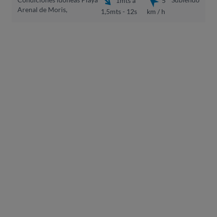
1mts a
5
Arenal de Moris,
1,5mts - 12s
km / h