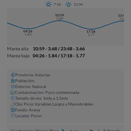
7:16
21:34
10:59
16
23:48
3.68
2
3.66
04:26
17:18
1.84
1.77
Marea alta
10:59 - 3.68 / 23:48 - 3.66
Marea baja
04:26 - 1.84 / 17:18 - 1.77
Provincia: Asturias
Población:
Entorno: Natural
Contaminación: Poco contaminada
Tamaño de ola: 1mts a 1,5mts
Ola: Picos Variables Largos y Maniobrables
Fondo: Arena
Locales: Pocos
Condiciones idóneas Playa
Subiendo