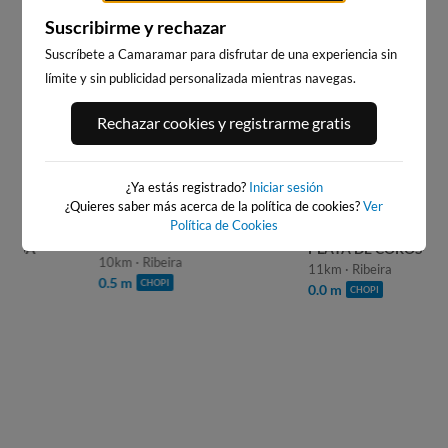
Suscribirme y rechazar
Suscríbete a Camaramar para disfrutar de una experiencia sin
WEBCAMS CERCANAS
límite y sin publicidad personalizada mientras navegas.
Rechazar cookies y registrarme gratis
¿Ya estás registrado?
Iniciar sesión
¿Quieres saber más acerca de la política de cookies?
Ver
Política de Cookies
PLAYA DO VILAR, RIBEIRA
PLAYA DE COROSO
10km · Ribeira
11km · Ribeira
0.5 m
CHOPI
0.0 m
CHOPI