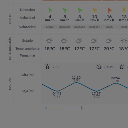
Dirección
VIENTO
4
8
8
13
16
13
Velocidad
Km / h
Km / h
Km / h
Km / h
Km / h
Km / 
Valoración
CROSS
CROSS OFF
CROSS OFF
CROSS OFF
CROSS
CROSS
METEOROLOGÍA
Estado
18 ºC
18 ºC
17 ºC
17 ºC
20 ºC
18 º
Temp. ambiente
Temp. mar
7:32
21:49
Alta (m)
22:31
11:10
23:56
23:56
2.88
2.91
MAREAS
2.78
2.78
Baja (m)
04:48
17:37
1.22
1.22