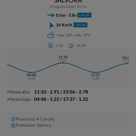
07 agosto 2026 / 21:11
0.5m - 5.8s
CHOPI
16 Km/h
CROSS
Max. 20ºc - Min. 17ºc
7:32
21:49
31
11:10
23:56
88
2.91
2.78
04:48
17:37
1.22
1.22
Marea alta
11:10 - 2.91 / 23:56 - 2.78
Marea baja
04:48 - 1.22 / 17:37 - 1.22
Provincia: A Coruña​
Población: Salvora