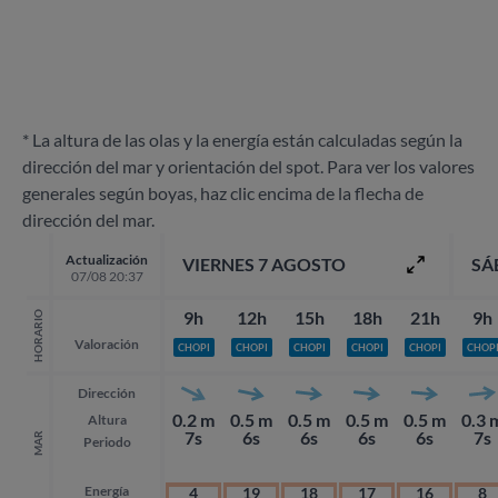
* La altura de las olas y la energía están calculadas según la
dirección del mar y orientación del spot. Para ver los valores
generales según boyas, haz clic encima de la flecha de
dirección del mar.
Actualización
VIERNES 7 AGOSTO
SÁ
07/08 20:37
9h
12h
15h
18h
21h
9h
HORARIO
Valoración
CHOPI
CHOPI
CHOPI
CHOPI
CHOPI
CHOP
Dirección
0.2 m
0.5 m
0.5 m
0.5 m
0.5 m
0.3 
Altura
7s
6s
6s
6s
6s
7s
MAR
Periodo
Energía
4
19
18
17
16
8